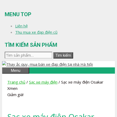
Chuyển
đến
MENU TOP
nội
dung
Liên hệ
Thu mua xe đạp điện cũ
TÌM KIẾM SẢN PHẨM
Tìm
Tìm kiếm
kiếm:
Menu
Trang chủ
/
Sạc xe máy điện
/ Sạc xe máy điện Osakar
Xmen
Giảm giá!
Sạc xe máy điện Osakar