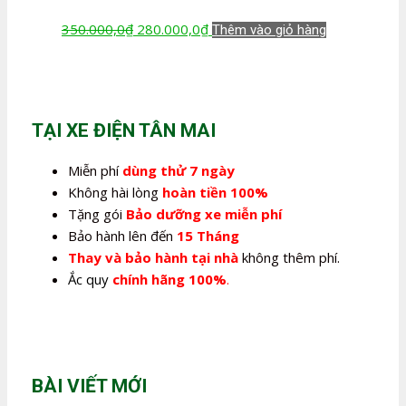
Giá
Giá
350.000,0
₫
280.000,0
₫
Thêm vào giỏ hàng
gốc
hiện
là:
tại
350.000,0₫.
là:
280.000,0₫.
TẠI XE ĐIỆN TÂN MAI
Miễn phí
dùng thử 7 ngày
Không hài lòng
hoàn tiền 100%
Tặng gói
Bảo dưỡng xe miễn phí
Bảo hành lên đến
15 Tháng
Thay và bảo hành tại nhà
không thêm phí.
Ắc quy
chính hãng 100%
.
BÀI VIẾT MỚI