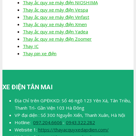
Thay ắc quy xe máy điện NIOSHIMA
Thay ắc quy xe máy điện Vespa
Thay ắc quy xe máy điện Vinfast
Thay ắc quy xe máy điện Xmen
Thay ắc quy xe máy điện Yadea
Thay ắc quy xe máy điện Zoomer
Thay IC
Thay pin xe điện
XE ĐIỆN TÂN MAI
Địa Chỉ trên GPĐKKD: Số 46 ngõ 123 Yên Xá, Tân Triều,
Thanh Trì- Gần Viện 103 Hà Đông
VP đại diện : Số 300 Nguyễn Xiển, Thanh Xuân, Hà Nội
Hotline:
097.204.6606
–
0943.322.282
Website 1:
https://thayacquyxedapdien.com/