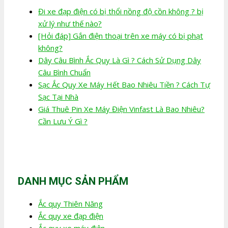
Đi xe đạp điện có bị thổi nồng độ cồn không ? bị
xử lý như thế nào?
[Hỏi đáp] Gắn điện thoại trên xe máy có bị phạt
không?
Dây Câu Bình Ắc Quy Là Gì ? Cách Sử Dụng Dây
Câu Bình Chuẩn
Sạc Ắc Quy Xe Máy Hết Bao Nhiêu Tiền ? Cách Tự
Sạc Tại Nhà
Giá Thuê Pin Xe Máy Điện Vinfast Là Bao Nhiêu?
Cần Lưu Ý Gì ?
DANH MỤC SẢN PHẨM
Ắc quy Thiên Năng
Ắc quy xe đạp điện
Ắc quy xe máy điện