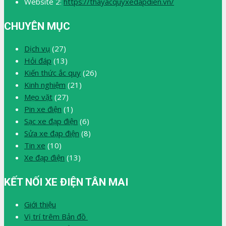
Website 2:
https://thayacquyxedapdien.vn/
CHUYÊN MỤC
Dịch vụ
(27)
Hỏi đáp
(13)
Kiến thức ắc quy
(26)
Kinh nghiệm
(21)
Mẹo vặt
(27)
Pin xe điện
(1)
Sạc xe đạp điện
(6)
Sửa xe đạp điện
(8)
Tin xe
(10)
Xe đạp điện
(13)
KẾT NỐI XE ĐIỆN TÂN MAI
Giới thiệu
Vị trí trêm Bản đồ