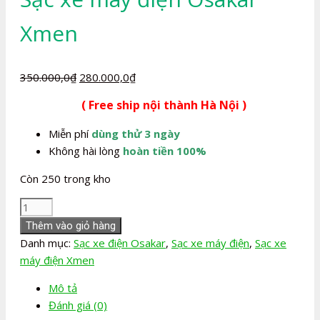
Xmen
Giá
Giá
350.000,0
₫
280.000,0
₫
gốc
hiện
( Free ship nội thành Hà Nội )
là:
tại
350.000,0₫.
là:
Miễn phí
dùng thử 3 ngày
280.000,0₫.
Không hài lòng
hoàn tiền 100%
Còn 250 trong kho
Sạc
xe
Thêm vào giỏ hàng
máy
Danh mục:
Sạc xe điện Osakar
,
Sạc xe máy điện
,
Sạc xe
điện
máy điện Xmen
Osakar
Mô tả
Xmen
Đánh giá (0)
số