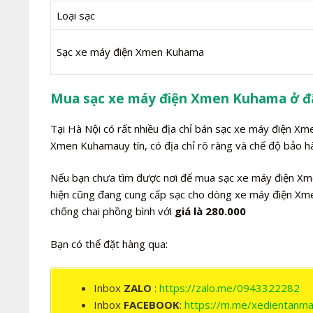
Loại sạc
Sạc xe máy điện Xmen Kuhama
Mua sạc xe máy điện Xmen Kuhama ở đ
Tại Hà Nội có rất nhiều địa chỉ bán sạc xe máy điện X
Xmen Kuhamauy tín, có địa chỉ rõ ràng và chế độ bảo hà
Nếu bạn chưa tìm được nơi để mua sạc xe máy điện Xme
hiện cũng đang cung cấp sạc cho dòng xe máy điện Xme
chống chai phồng bình với
giá là 280.000
Bạn có thể đặt hàng qua:
Inbox
ZALO
:
https://zalo.me/0943322282
Inbox
FACEBOOK
:
https://m.me/xedientanma