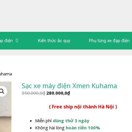
ạp điện
Kiến thức ắc quy
Phụ tùng xe đạp điện
Kuhama
Sạc xe máy điện Xmen Kuhama
Giá
Giá
350.000,0
₫
280.000,0
₫
gốc
hiện
( Free ship nội thành Hà Nội )
là:
tại
350.000,0₫.
là:
Miễn phí
dùng thử 3 ngày
280.000,0₫.
Không hài lòng
hoàn tiền 100%