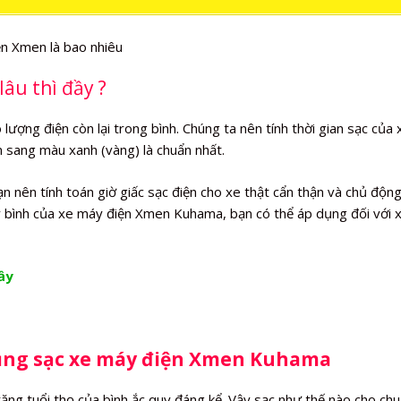
âu thì đầy ?
ợng điện còn lại trong bình. Chúng ta nên tính thời gian sạc của 
ển sang màu xanh (vàng) là chuẩn nhất.
nên tính toán giờ giấc sạc điện cho xe thật cẩn thận và chủ độn
đầy bình của xe máy điện Xmen Kuhama, bạn có thể áp dụng đối với 
ầy
 dụng sạc xe máy điện Xmen Kuhama
ng tuổi thọ của bình ắc quy đáng kể. Vậy sạc như thế nào cho chu