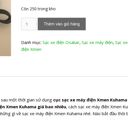
Còn 250 trong kho
Sạc
Thêm vào giỏ hàng
xe
máy
điện
Danh mục:
Sạc xe điện Osakar
,
Sạc xe máy điện
,
Sạc x
Xmen
điện Xmen
Kuhama
số
lượng
sau một thời gian sử dụng
cục sạc xe máy điện Xmen Kuhama
iện Xmen Kuhama giá bao nhiêu
, cách sạc xe máy điện Xmen K
những gì về sạc xe máy điện Xmen Kuhama nhé. Nào bắt đầu thôi b