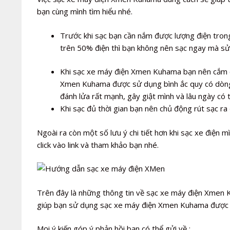
bạn cùng mình tìm hiểu nhé.
Trước khi sạc bạn cần nắm được lượng điện tron
trên 50% điện thì bạn không nên sạc ngay mà sử
Khi sạc xe máy điện Xmen Kuhama bạn nên cắm cắ
Xmen Kuhama được sử dụng bình ắc quy có dòng x
đánh lửa rất mạnh, gây giật mình và lâu ngày có 
Khi sạc đủ thời gian bạn nên chủ động rút sạc ra 
Ngoài ra còn một số lưu ý chi tiết hơn khi sạc xe điện mìn
click vào link và tham khảo bạn nhé.
Trên đây là những thông tin về sạc xe máy điện Xmen K
giúp bạn sử dụng sạc xe máy điện Xmen Kuhama được an
Mọi ý kiến góp ý phản hồi bạn có thể gửi về :