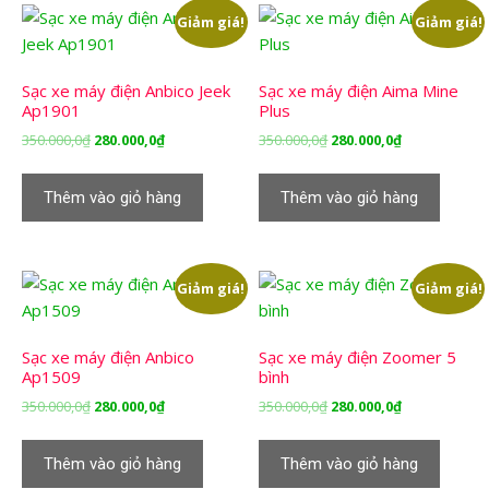
Giảm giá!
Giảm giá!
Sạc xe máy điện Anbico Jeek
Sạc xe máy điện Aima Mine
Ap1901
Plus
Giá
Giá
Giá
Giá
350.000,0
₫
280.000,0
₫
350.000,0
₫
280.000,0
₫
gốc
hiện
gốc
hiện
là:
tại
là:
tại
Thêm vào giỏ hàng
Thêm vào giỏ hàng
350.000,0₫.
là:
350.000,0₫.
là:
280.000,0₫.
280.000,0₫.
Giảm giá!
Giảm giá!
Sạc xe máy điện Anbico
Sạc xe máy điện Zoomer 5
Ap1509
bình
Giá
Giá
Giá
Giá
350.000,0
₫
280.000,0
₫
350.000,0
₫
280.000,0
₫
gốc
hiện
gốc
hiện
là:
tại
là:
tại
Thêm vào giỏ hàng
Thêm vào giỏ hàng
350.000,0₫.
là:
350.000,0₫.
là: