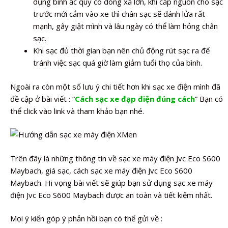
dụng bình ắc quy có dòng xả lớn, khi cấp nguồn cho sạc
trước mới cắm vào xe thì chân sạc sẽ đánh lửa rất
mạnh, gây giật mình và lâu ngày có thể làm hỏng chân
sạc.
Khi sạc đủ thời gian bạn nên chủ động rút sạc ra để
tránh việc sạc quá giờ làm giảm tuổi thọ của bình.
Ngoài ra còn một số lưu ý chi tiết hơn khi sạc xe điện mình đã
đề cập ở bài viết : “
Cách sạc xe đạp điện đúng cách
” Bạn có
thể click vào link và tham khảo bạn nhé.
Trên đây là những thông tin về sạc xe máy điện Jvc Eco S600
Maybach, giá sạc, cách sạc xe máy điện Jvc Eco S600
Maybach. Hi vọng bài viết sẽ giúp bạn sử dụng sạc xe máy
điện Jvc Eco S600 Maybach được an toàn và tiết kiệm nhất.
Mọi ý kiến góp ý phản hồi bạn có thể gửi về :