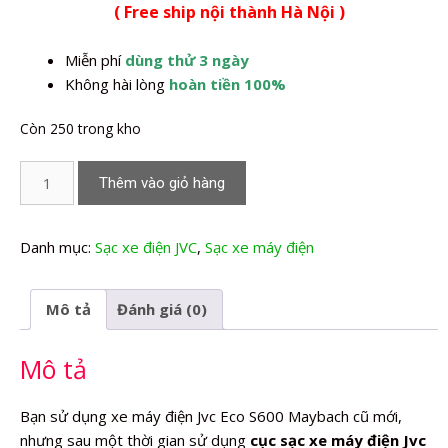
( Free ship nội thành Hà Nội )
là:
tại
350.000,0₫.
là:
Miễn phí
dùng thử 3 ngày
280.000,0₫.
Không hài lòng
hoàn tiền 100%
Còn 250 trong kho
Sạc
Thêm vào giỏ hàng
xe
máy
điện
Danh mục:
Sạc xe điện JVC
,
Sạc xe máy điện
Jvc
Eco
Mô tả
Đánh giá (0)
S600
Maybach
Mô tả
số
lượng
Bạn sử dụng xe máy điện Jvc Eco S600 Maybach cũ mới,
nhưng sau một thời gian sử dụng
cục sạc xe máy điện Jvc