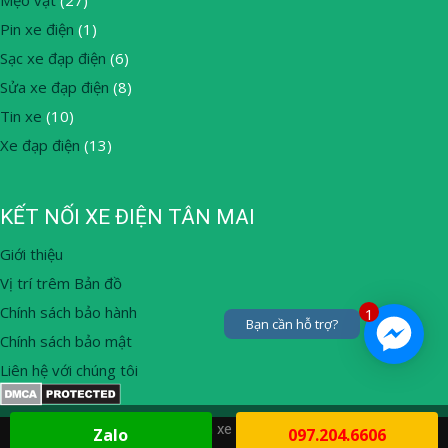
Mẹo vặt
(27)
Pin xe điện
(1)
Sạc xe đạp điện
(6)
Sửa xe đạp điện
(8)
Tin xe
(10)
Xe đạp điện
(13)
KẾT NỐI XE ĐIỆN TÂN MAI
Giới thiệu
Vị trí trêm Bản đồ
Chính sách bảo hành
1
Bạn cần hỗ trợ?
Chính sách bảo mật
Liên hệ với chúng tôi
© 2026 Thay ắc quy, mua bán xe đạp điện tại nhà Hà Nội
• Built
Zalo
097.204.6606