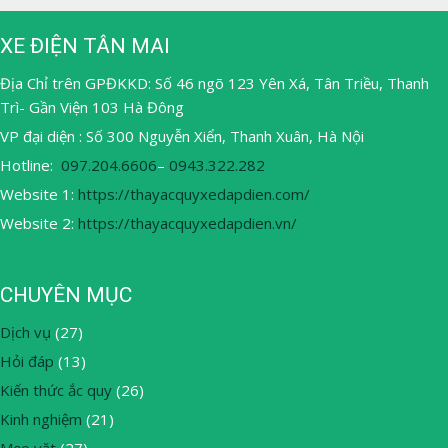
XE ĐIỆN TÂN MAI
Địa Chỉ trên GPĐKKD: Số 46 ngõ 123 Yên Xá, Tân Triều, Thanh
Trì- Gần Viện 103 Hà Đông
VP đại diện : Số 300 Nguyễn Xiển, Thanh Xuân, Hà Nội
Hotline:
097.204.6606
–
0943.322.282
Website 1:
https://thayacquyxedapdien.com/
Website 2:
https://thayacquyxedapdien.vn/
CHUYÊN MỤC
Dịch vụ
(27)
Hỏi đáp
(13)
Kiến thức ắc quy
(26)
Kinh nghiệm
(21)