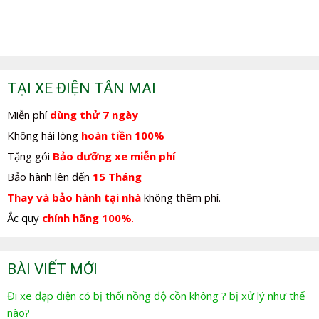
280.000,0₫.
280.000,0₫.
TẠI XE ĐIỆN TÂN MAI
Miễn phí
dùng thử 7 ngày
Không hài lòng
hoàn tiền 100%
Tặng gói
Bảo dưỡng xe miễn phí
Bảo hành lên đến
15 Tháng
Thay và bảo hành tại nhà
không thêm phí.
Ắc quy
chính hãng 100%
.
BÀI VIẾT MỚI
Đi xe đạp điện có bị thổi nồng độ cồn không ? bị xử lý như thế
nào?