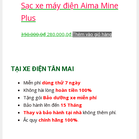
Sạc xe máy điện Aima Mine
350.000,0₫.
là:
280.000,0₫.
Plus
Giá
Giá
350.000,0
₫
280.000,0
₫
Thêm vào giỏ hàng
gốc
hiện
là:
tại
350.000,0₫.
là:
280.000,0₫.
TẠI XE ĐIỆN TÂN MAI
Miễn phí
dùng thử 7 ngày
Không hài lòng
hoàn tiền 100%
Tặng gói
Bảo dưỡng xe miễn phí
Bảo hành lên đến
15 Tháng
Thay và bảo hành tại nhà
không thêm phí.
Ắc quy
chính hãng 100%
.