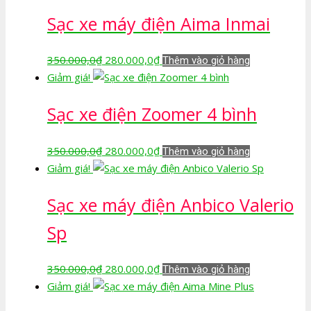
Sạc xe máy điện Aima Inmai
Giá
Giá
350.000,0
₫
280.000,0
₫
Thêm vào giỏ hàng
gốc
hiện
Giảm giá!
là:
tại
Sạc xe điện Zoomer 4 bình
350.000,0₫.
là:
280.000,0₫.
Giá
Giá
350.000,0
₫
280.000,0
₫
Thêm vào giỏ hàng
gốc
hiện
Giảm giá!
là:
tại
Sạc xe máy điện Anbico Valerio
350.000,0₫.
là:
280.000,0₫.
Sp
Giá
Giá
350.000,0
₫
280.000,0
₫
Thêm vào giỏ hàng
gốc
hiện
Giảm giá!
là:
tại