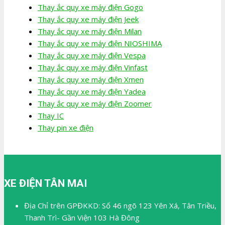
Thay ắc quy xe máy điện Gogo
Thay ắc quy xe máy điện Jeek
Thay ắc quy xe máy điện Milan
Thay ắc quy xe máy điện NIOSHIMA
Thay ắc quy xe máy điện Vespa
Thay ắc quy xe máy điện Vinfast
Thay ắc quy xe máy điện Xmen
Thay ắc quy xe máy điện Yadea
Thay ắc quy xe máy điện Zoomer
Thay IC
Thay pin xe điện
XE ĐIỆN TÂN MAI
Địa Chỉ trên GPĐKKD: Số 46 ngõ 123 Yên Xá, Tân Triều,
Thanh Trì- Gần Viện 103 Hà Đông