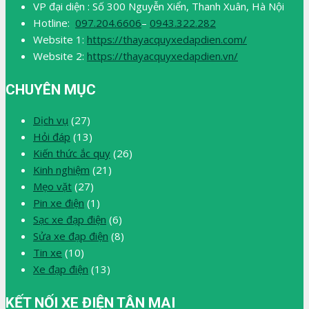
VP đại diện : Số 300 Nguyễn Xiển, Thanh Xuân, Hà Nội
Hotline:
097.204.6606
–
0943.322.282
Website 1:
https://thayacquyxedapdien.com/
Website 2:
https://thayacquyxedapdien.vn/
CHUYÊN MỤC
Dịch vụ
(27)
Hỏi đáp
(13)
Kiến thức ắc quy
(26)
Kinh nghiệm
(21)
Mẹo vặt
(27)
Pin xe điện
(1)
Sạc xe đạp điện
(6)
Sửa xe đạp điện
(8)
Tin xe
(10)
Xe đạp điện
(13)
KẾT NỐI XE ĐIỆN TÂN MAI