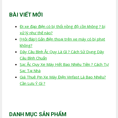
BÀI VIẾT MỚI
Đi xe đạp điện có bị thổi nồng độ cồn không ? bị
xử lý như thế nào?
[Hỏi đáp] Gắn điện thoại trên xe máy có bị phạt
không?
Dây Câu Bình Ắc Quy Là Gì ? Cách Sử Dụng Dây
Câu Bình Chuẩn
Sạc Ắc Quy Xe Máy Hết Bao Nhiêu Tiền ? Cách Tự
Sạc Tại Nhà
Giá Thuê Pin Xe Máy Điện Vinfast Là Bao Nhiêu?
Cần Lưu Ý Gì ?
DANH MỤC SẢN PHẨM