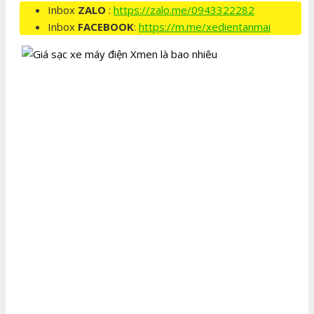
Inbox
ZALO
:
https://zalo.me/0943322282
Inbox
FACEBOOK
:
https://m.me/xedientanmai