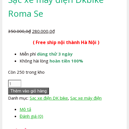
Roma Se
Giá
Giá
350.000,0
₫
280.000,0
₫
gốc
hiện
( Free ship nội thành Hà Nội )
là:
tại
350.000,0₫.
là:
Miễn phí
dùng thử 3 ngày
280.000,0₫.
Không hài lòng
hoàn tiền 100%
Còn 250 trong kho
Sạc
xe
Thêm vào giỏ hàng
máy
Danh mục:
Sạc xe điện DK bike
,
Sạc xe máy điện
điện
Mô tả
Dkbike
Đánh giá (0)
Roma
Se