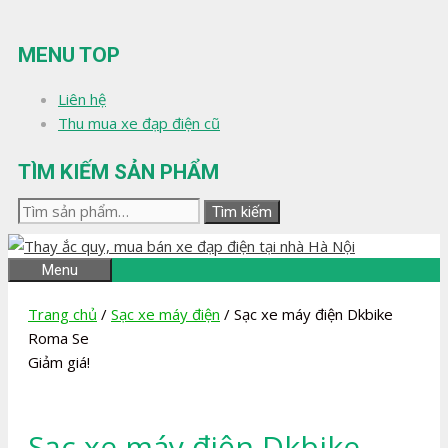
Chuyển
đến
MENU TOP
nội
dung
Liên hệ
Thu mua xe đạp điện cũ
TÌM KIẾM SẢN PHẨM
Tìm
Tìm kiếm
kiếm:
Menu
Trang chủ
/
Sạc xe máy điện
/ Sạc xe máy điện Dkbike
Roma Se
Giảm giá!
Sạc xe máy điện Dkbike