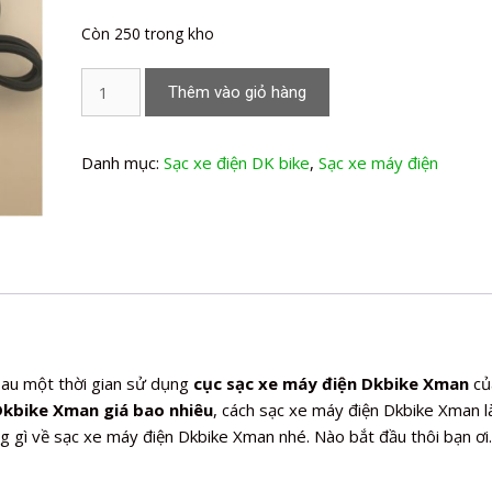
Còn 250 trong kho
Sạc
Thêm vào giỏ hàng
xe
máy
điện
Danh mục:
Sạc xe điện DK bike
,
Sạc xe máy điện
Dkbike
Xman
số
lượng
au một thời gian sử dụng
cục sạc xe máy điện Dkbike Xman
củ
Dkbike Xman giá bao nhiêu
, cách sạc xe máy điện Dkbike Xman 
 gì về sạc xe máy điện Dkbike Xman nhé. Nào bắt đầu thôi bạn ơi.