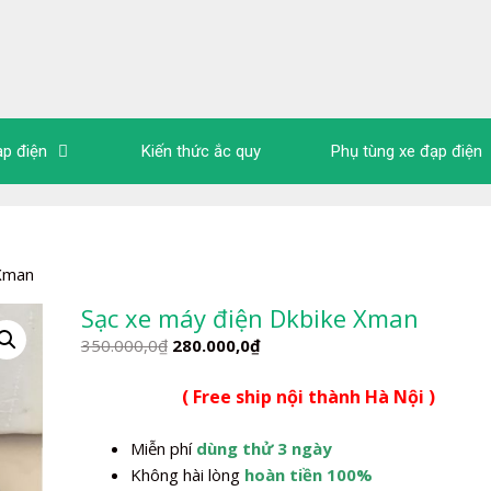
ạp điện
Kiến thức ắc quy
Phụ tùng xe đạp điện
 Xman
Sạc xe máy điện Dkbike Xman
Giá
Giá
350.000,0
₫
280.000,0
₫
gốc
hiện
( Free ship nội thành Hà Nội )
là:
tại
350.000,0₫.
là:
Miễn phí
dùng thử 3 ngày
280.000,0₫.
Không hài lòng
hoàn tiền 100%