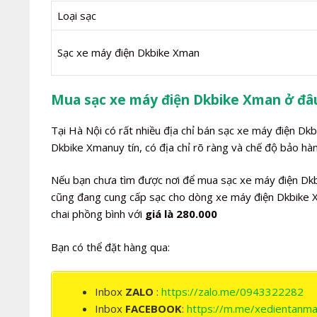
Loại sạc
Sạc xe máy điện Dkbike Xman
Mua sạc xe máy điện Dkbike Xman ở đâ
Tại Hà Nội có rất nhiều địa chỉ bán sạc xe máy điện Dk
Dkbike Xmanuy tín, có địa chỉ rõ ràng và chế độ bảo hàn
Nếu bạn chưa tìm được nơi để mua sạc xe máy điện Dkbi
cũng đang cung cấp sạc cho dòng xe máy điện Dkbike X
chai phồng bình với
giá là 280.000
Bạn có thể đặt hàng qua:
Inbox
ZALO
:
https://zalo.me/0943322282
Inbox
FACEBOOK
:
https://m.me/xedientanma