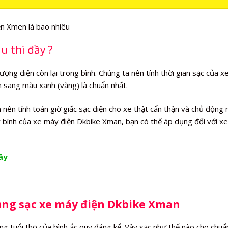
u thì đầy ?
ng điện còn lại trong bình. Chúng ta nên tính thời gian sạc của x
ển sang màu xanh (vàng) là chuẩn nhất.
nên tính toán giờ giấc sạc điện cho xe thật cẩn thận và chủ động 
đầy bình của xe máy điện Dkbike Xman, bạn có thể áp dụng đối với x
ầy
dụng sạc xe máy điện Dkbike Xman
g tuổi thọ của bình ắc quy đáng kể. Vậy sạc như thế nào cho chuẩ