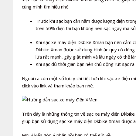
cùng mình tìm hiểu nhé.
Trước khi sạc bạn cần nắm được lượng điện trong
trên 50% điện thì bạn không nên sạc ngay mà sử
Khi sạc xe máy điện Dkbike Xman bạn nên cắm cắ
Dkbike Xman được sử dụng bình ắc quy có dòng x
lửa rất mạnh, gây giật mình và lâu ngày có thể l
Khi sạc đủ thời gian bạn nên chủ động rút sạc ra 
Ngoài ra còn một số lưu ý chi tiết hơn khi sạc xe điện mìn
click vào link và tham khảo bạn nhé.
Trên đây là những thông tin về sạc xe máy điện Dkbike 
giúp bạn sử dụng sạc xe máy điện Dkbike Xman được an 
Mọi ý kiến góp ý phản hồi bạn có thể gửi về :