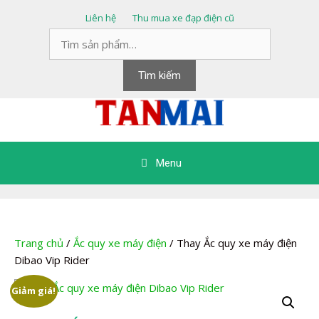
Chuyển
Liên hệ
Thu mua xe đạp điện cũ
đến
Tìm
nội
kiếm:
dung
Tìm kiếm
Menu
Trang chủ
/
Ắc quy xe máy điện
/ Thay Ắc quy xe máy điện
Dibao Vip Rider
Giảm giá!