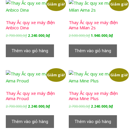
Giảm giá!
Giảm giá!
Thay Ắc quy xe máy điện
Thay Ắc quy xe máy điện
Anbico Dina
Aima Milan 2s
Giá
Giá
Giá
Giá
2.700.000,0
₫
2.240.000,0
₫
2.500.000,0
₫
1.940.000,0
₫
gốc
hiện
gốc
hiện
là:
tại
là:
tại
Thêm vào giỏ hàng
Thêm vào giỏ hàng
2.700.000,0₫.
là:
2.500.000,0₫.
là:
2.240.000,0₫.
1.940.000,
Giảm giá!
Giảm giá!
Thay Ắc quy xe máy điện
Thay Ắc quy xe máy điện
Aima Proud
Aima Mine Plus
Giá
Giá
Giá
Giá
2.700.000,0
₫
2.240.000,0
₫
2.700.000,0
₫
2.240.000,0
₫
gốc
hiện
gốc
hiện
là:
tại
là:
tại
Thêm vào giỏ hàng
Thêm vào giỏ hàng
2.700.000,0₫.
là:
2.700.000,0₫.
là:
2.240.000,0₫.
2.240.000,