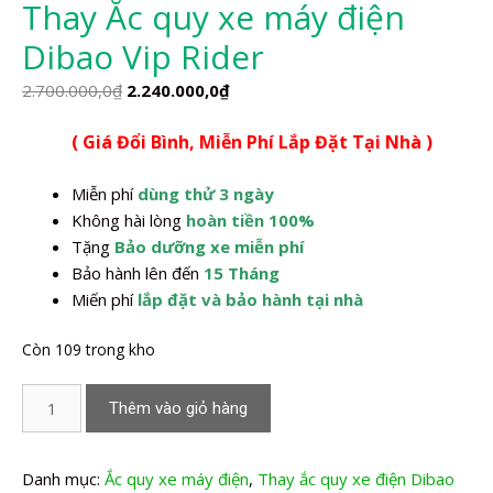
Thay Ắc quy xe máy điện
Dibao Vip Rider
Giá
Giá
2.700.000,0
₫
2.240.000,0
₫
gốc
hiện
( Giá Đổi Bình, Miễn Phí Lắp Đặt Tại Nhà )
là:
tại
2.700.000,0₫.
là:
Miễn phí
dùng thử 3 ngày
2.240.000,0₫.
Không hài lòng
hoàn tiền 100%
Tặng
Bảo dưỡng xe miễn phí
Bảo hành lên đến
15 Tháng
Miến phí
lắp đặt và bảo hành tại nhà
Còn 109 trong kho
Thay
Thêm vào giỏ hàng
Ắc
quy
xe
Danh mục:
Ắc quy xe máy điện
,
Thay ắc quy xe điện Dibao