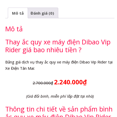
máy
điện
Mô tả
Đánh giá (0)
Dibao
Vip
Mô tả
Rider
số
lượng
Thay ắc quy xe máy điện Dibao Vip
Rider giá bao nhiêu tiền ?
Bảng giá dịch vụ thay ắc quy xe máy điện Dibao Vip Rider tại
Xe Điện Tân Mai:
2.240.000₫
2.700.000₫
(Giá đổi binh, miễn phí lắp đặt tại nhà)
Thông tin chi tiết về sản phẩm bình
ắc quy xe máy điện Dibao Vip Rider