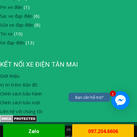
Pin xe điện
(1)
Sạc xe đạp điện
(6)
Sửa xe đạp điện
(8)
Tin xe
(10)
Xe đạp điện
(13)
KẾT NỐI XE ĐIỆN TÂN MAI
Giới thiệu
Vị trí trêm Bản đồ
Chính sách bảo hành
1
Bạn cần hỗ trợ?
Chính sách bảo mật
Liên hệ với chúng tôi
© 2026 Thay ắc quy, mua bán xe đạp điện tại nhà Hà Nội
• Built
Zalo
097.204.6606
with
GeneratePress