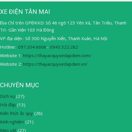
XE ĐIỆN TÂN MAI
Địa Chỉ trên GPĐKKD: Số 46 ngõ 123 Yên Xá, Tân Triều, Thanh
Trì- Gần Viện 103 Hà Đông
VP đại diện : Số 300 Nguyễn Xiển, Thanh Xuân, Hà Nội
Hotline:
097.204.6606
–
0943.322.282
Website 1:
https://thayacquyxedapdien.com/
Website 2:
https://thayacquyxedapdien.vn/
CHUYÊN MỤC
Dịch vụ
(27)
Hỏi đáp
(13)
Kiến thức ắc quy
(26)
Kinh nghiệm
(21)
Mẹo vặt
(27)