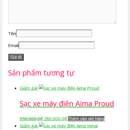
Tên
Email
Sản phẩm tương tự
Giảm giá!
Sạc xe máy điện Aima Proud
Giá
Giá
350.000,0
₫
280.000,0
₫
Thêm vào giỏ hàng
gốc
hiện
Giảm giá!