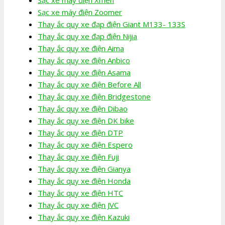
Sạc xe máy điện Zoomer
Thay ắc quy xe đạp điện Giant M133- 133S
Thay ắc quy xe đạp điện Nijia
Thay ắc quy xe điện Aima
Thay ắc quy xe điện Anbico
Thay ắc quy xe điện Asama
Thay ắc quy xe điện Before All
Thay ắc quy xe điện Bridgestone
Thay ắc quy xe điện Dibao
Thay ắc quy xe điện DK bike
Thay ắc quy xe điện DTP
Thay ắc quy xe điện Espero
Thay ắc quy xe điện Fuji
Thay ắc quy xe điện Gianya
Thay ắc quy xe điện Honda
Thay ắc quy xe điện HTC
Thay ắc quy xe điện JVC
Thay ắc quy xe điện Kazuki