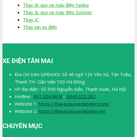
Thay ắc quy xe máy điện Yadea
Thay ắc quy xe máy điện Zoomer
Thay IC
Thay pin xe điện
XE ĐIỆN TÂN MAI
Địa Chỉ trên GPĐKKD: Số 46 ngõ 123 Yên Xá, Tân Triều,
Thanh Trì- Gần Viện 103 Hà Đông
VP đại diện : Số 300 Nguyễn Xiển, Thanh Xuân, Hà Nội
Hotline:
097.204.6606
–
0943.322.282
Website 1:
https://thayacquyxedapdien.com/
Website 2:
https://thayacquyxedapdien.vn/
CHUYÊN MỤC