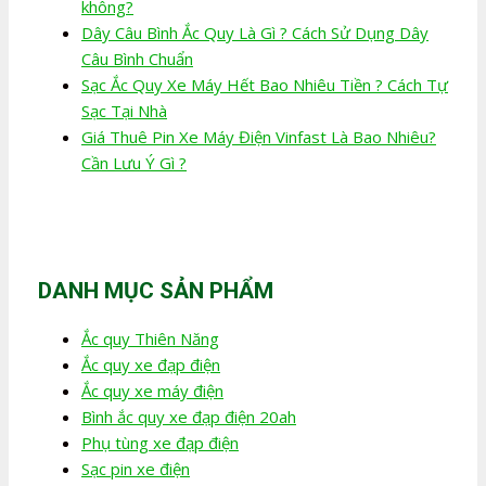
không?
Dây Câu Bình Ắc Quy Là Gì ? Cách Sử Dụng Dây
Câu Bình Chuẩn
Sạc Ắc Quy Xe Máy Hết Bao Nhiêu Tiền ? Cách Tự
Sạc Tại Nhà
Giá Thuê Pin Xe Máy Điện Vinfast Là Bao Nhiêu?
Cần Lưu Ý Gì ?
DANH MỤC SẢN PHẨM
Ắc quy Thiên Năng
Ắc quy xe đạp điện
Ắc quy xe máy điện
Bình ắc quy xe đạp điện 20ah
Phụ tùng xe đạp điện
Sạc pin xe điện