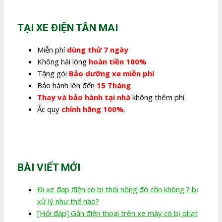
350.000,0₫.
là:
280.000,0₫.
TẠI XE ĐIỆN TÂN MAI
Miễn phí
dùng thử 7 ngày
Không hài lòng
hoàn tiền 100%
Tặng gói
Bảo dưỡng xe miễn phí
Bảo hành lên đến
15 Tháng
Thay và bảo hành tại nhà
không thêm phí.
Ắc quy
chính hãng 100%
.
BÀI VIẾT MỚI
Đi xe đạp điện có bị thổi nồng độ cồn không ? bị
xử lý như thế nào?
[Hỏi đáp] Gắn điện thoại trên xe máy có bị phạt