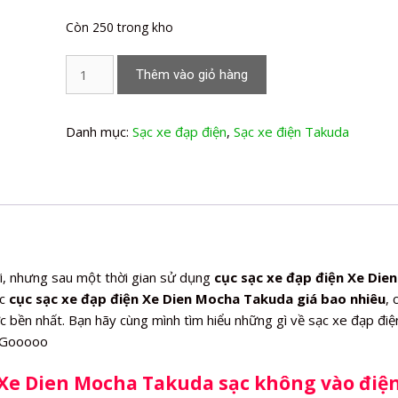
Còn 250 trong kho
Sạc
Thêm vào giỏ hàng
xe
đạp
điện
Danh mục:
Sạc xe đạp điện
,
Sạc xe điện Takuda
Xe
Dien
Mocha
Takuda
số
lượng
, nhưng sau một thời gian sử dụng
cục sạc xe đạp điện Xe Dien
c
cục sạc xe đạp điện Xe Dien Mocha Takuda giá bao nhiêu
, 
bền nhất. Bạn hãy cùng mình tìm hiểu những gì về sạc xe đạp điệ
t Gooooo
 Xe Dien Mocha Takuda sạc không vào điệ