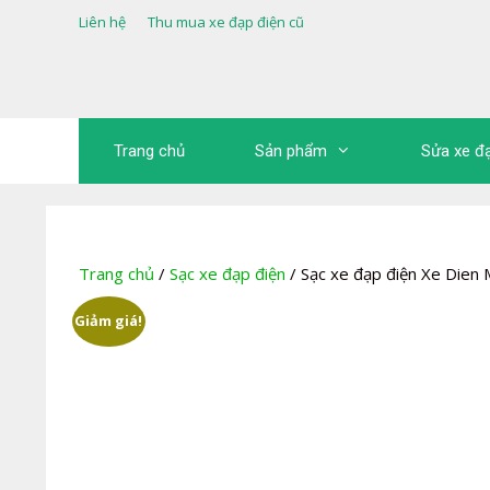
Chuyển
Liên hệ
Thu mua xe đạp điện cũ
đến
nội
dung
Trang chủ
Sản phẩm
Sửa xe đ
Trang chủ
/
Sạc xe đạp điện
/ Sạc xe đạp điện Xe Dien
Giảm giá!