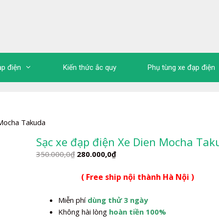
ạp điện
Kiến thức ắc quy
Phụ tùng xe đạp điện
 Mocha Takuda
Sạc xe đạp điện Xe Dien Mocha Tak
Giá
Giá
350.000,0
₫
280.000,0
₫
gốc
hiện
( Free ship nội thành Hà Nội )
là:
tại
350.000,0₫.
là:
Miễn phí
dùng thử 3 ngày
280.000,0₫.
Không hài lòng
hoàn tiền 100%