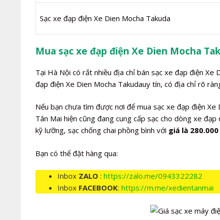
Sạc xe đạp điện Xe Dien Mocha Takuda
Mua sạc xe đạp điện Xe Dien Mocha Tak
Tại Hà Nội có rất nhiều địa chỉ bán sạc xe đạp điện Xe
đạp điện Xe Dien Mocha Takudauy tín, có địa chỉ rõ ràn
Nếu bạn chưa tìm được nơi để mua sạc xe đạp điện Xe D
Tân Mai hiện cũng đang cung cấp sạc cho dòng xe đạp 
kỹ lưỡng, sạc chống chai phồng bình với
giá là 280.000
Bạn có thể đặt hàng qua:
Inbox
ZALO
:
https://zalo.me/0943322282
Inbox
FACEBOOK
:
https://m.me/xedientanmai