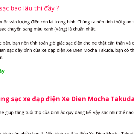
ạc bao lâu thì đầy ?
ộc vào lượng điện còn lại trong bình. Chúng ta nên tính thời gian 
à sạc chuyển sang màu xanh (vàng) là chuẩn nhất.
ền, bạn nên tính toán giờ giấc sạc điện cho xe thật cẩn thận và 
 gian sạc đầy bình của xe đạp điện Xe Dien Mocha Takuda, bạn có t
n.
ầy
dụng sạc xe đạp điện Xe Dien Mocha Takud
ẽ giúp tăng tuổi thọ của bình ắc quy đáng kể. Vậy sạc như thế nào
 bình còn nhiều hay ít. Nếu bình xe đạp điện Xe Dien Mocha Takud