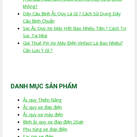
không?
Dây Câu Bình Ắc Quy Là Gì ? Cách Sử Dụng Dây
Câu Bình Chuẩn
Sạc Ắc Quy Xe Máy Hết Bao Nhiêu Tiền ? Cách Tự
Sạc Tại Nhà
Giá Thuê Pin Xe Máy Điện Vinfast Là Bao Nhiêu?
Cần Lưu Ý Gì ?
DANH MỤC SẢN PHẨM
Ắc quy Thiên Năng
Ắc quy xe đạp điện
Ắc quy xe máy điện
Bình ắc quy xe đạp điện 20ah
Phụ tùng xe đạp điện
Sạc pin xe điện