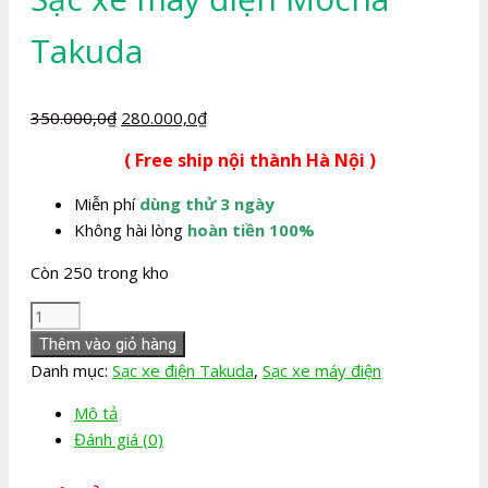
Takuda
Giá
Giá
350.000,0
₫
280.000,0
₫
gốc
hiện
( Free ship nội thành Hà Nội )
là:
tại
350.000,0₫.
là:
Miễn phí
dùng thử 3 ngày
280.000,0₫.
Không hài lòng
hoàn tiền 100%
Còn 250 trong kho
Sạc
xe
Thêm vào giỏ hàng
máy
Danh mục:
Sạc xe điện Takuda
,
Sạc xe máy điện
điện
Mô tả
Mocha
Đánh giá (0)
Takuda
số