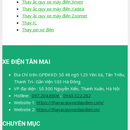
Thay ắc quy xe máy điện Xmen
Thay ắc quy xe máy điện Yadea
Thay ắc quy xe máy điện Zoomer
Thay IC
Thay pin xe điện
XE ĐIỆN TÂN MAI
Địa Chỉ trên GPĐKKD: Số 46 ngõ 123 Yên Xá, Tân Triều,
Thanh Trì- Gần Viện 103 Hà Đông
VP đại diện : Số 300 Nguyễn Xiển, Thanh Xuân, Hà Nội
Hotline:
097.204.6606
–
0943.322.282
Website 1:
https://thayacquyxedapdien.com/
Website 2:
https://thayacquyxedapdien.vn/
CHUYÊN MỤC