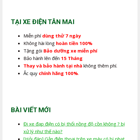
là:
tại
350.000,0₫.
là:
280.000,0₫.
TẠI XE ĐIỆN TÂN MAI
Miễn phí
dùng thử 7 ngày
Không hài lòng
hoàn tiền 100%
Tặng gói
Bảo dưỡng xe miễn phí
Bảo hành lên đến
15 Tháng
Thay và bảo hành tại nhà
không thêm phí.
Ắc quy
chính hãng 100%
.
BÀI VIẾT MỚI
Đi xe đạp điện có bị thổi nồng độ cồn không ? bị
xử lý như thế nào?
[Hỏi đáp] Gắn điện thoại trên xe máy có bị phạt