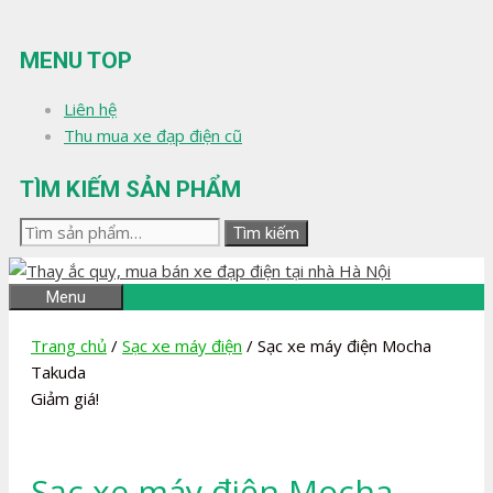
Chuyển
đến
MENU TOP
nội
dung
Liên hệ
Thu mua xe đạp điện cũ
TÌM KIẾM SẢN PHẨM
Tìm
Tìm kiếm
kiếm:
Menu
Trang chủ
/
Sạc xe máy điện
/ Sạc xe máy điện Mocha
Takuda
Giảm giá!
Sạc xe máy điện Mocha