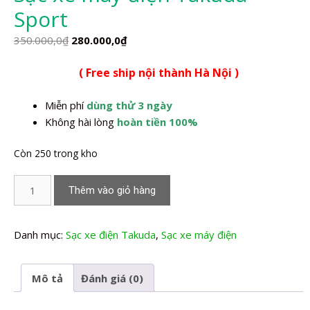
Sport
Giá
Giá
350.000,0
₫
280.000,0
₫
gốc
hiện
( Free ship nội thành Hà Nội )
là:
tại
350.000,0₫.
là:
Miễn phí
dùng thử 3 ngày
280.000,0₫.
Không hài lòng
hoàn tiền 100%
Còn 250 trong kho
Sạc
Thêm vào giỏ hàng
xe
máy
điện
Danh mục:
Sạc xe điện Takuda
,
Sạc xe máy điện
Takuda
Sport
Mô tả
Đánh giá (0)
số
lượng