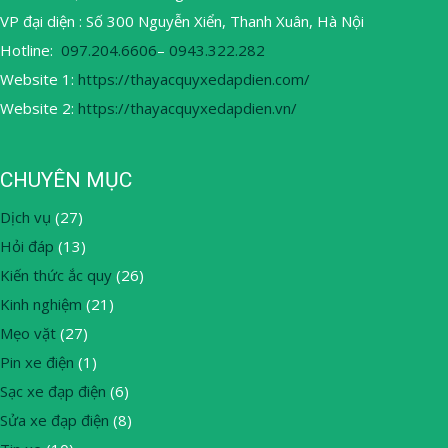
VP đại diện : Số 300 Nguyễn Xiển, Thanh Xuân, Hà Nội
Hotline:
097.204.6606
–
0943.322.282
Website 1:
https://thayacquyxedapdien.com/
Website 2:
https://thayacquyxedapdien.vn/
CHUYÊN MỤC
Dịch vụ
(27)
Hỏi đáp
(13)
Kiến thức ắc quy
(26)
Kinh nghiệm
(21)
Mẹo vặt
(27)
Pin xe điện
(1)
Sạc xe đạp điện
(6)
Sửa xe đạp điện
(8)