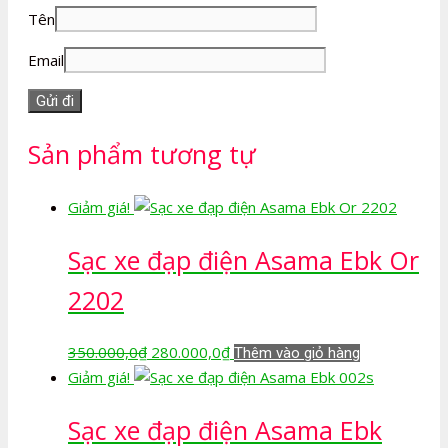
Tên
Email
Sản phẩm tương tự
Giảm giá!
Sạc xe đạp điện Asama Ebk Or
2202
Giá
Giá
350.000,0
₫
280.000,0
₫
Thêm vào giỏ hàng
gốc
hiện
Giảm giá!
là:
tại
Sạc xe đạp điện Asama Ebk
350.000,0₫.
là:
280.000,0₫.