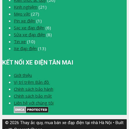
Kinh nghiệm
(21)
Mẹo vặt
(27)
Pin xe điện
(1)
Sạc xe đạp điện
(6)
Sửa xe đạp điện
(8)
Tin xe
(10)
Xe đạp điện
(13)
KẾT NỐI XE ĐIỆN TÂN MAI
Giới thiệu
Vị trí trêm Bản đồ
Chính sách bảo hành
Chính sách bảo mật
Liên hệ với chúng tôi
© 2026 Thay ắc quy, mua bán xe đạp điện tại nhà Hà Nội
• Built