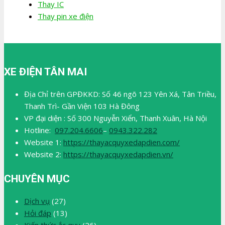
Thay IC
Thay pin xe điện
XE ĐIỆN TÂN MAI
Địa Chỉ trên GPĐKKD: Số 46 ngõ 123 Yên Xá, Tân Triều,
Thanh Trì- Gần Viện 103 Hà Đông
VP đại diện : Số 300 Nguyễn Xiển, Thanh Xuân, Hà Nội
Hotline:
097.204.6606
–
0943.322.282
Website 1:
https://thayacquyxedapdien.com/
Website 2:
https://thayacquyxedapdien.vn/
CHUYÊN MỤC
Dịch vụ
(27)
Hỏi đáp
(13)
Kiến thức ắc quy
(26)