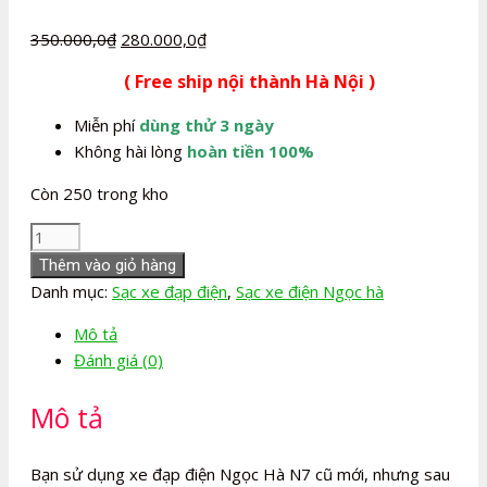
Giá
Giá
350.000,0
₫
280.000,0
₫
gốc
hiện
( Free ship nội thành Hà Nội )
là:
tại
350.000,0₫.
là:
Miễn phí
dùng thử 3 ngày
280.000,0₫.
Không hài lòng
hoàn tiền 100%
Còn 250 trong kho
Sạc
xe
Thêm vào giỏ hàng
đạp
Danh mục:
Sạc xe đạp điện
,
Sạc xe điện Ngọc hà
điện
Mô tả
Ngọc
Đánh giá (0)
Hà
N7
Mô tả
số
lượng
Bạn sử dụng xe đạp điện Ngọc Hà N7 cũ mới, nhưng sau