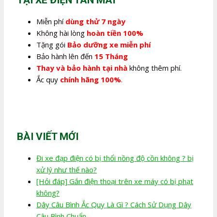
Miễn phí
dùng thử 7 ngày
Không hài lòng
hoàn tiền 100%
Tặng gói
Bảo dưỡng xe miễn phí
Bảo hành lên đến
15 Tháng
Thay và bảo hành tại nhà
không thêm phí.
Ắc quy
chính hãng 100%
.
BÀI VIẾT MỚI
Đi xe đạp điện có bị thổi nồng độ cồn không ? bị
xử lý như thế nào?
[Hỏi đáp] Gắn điện thoại trên xe máy có bị phạt
không?
Dây Câu Bình Ắc Quy Là Gì ? Cách Sử Dụng Dây
Câu Bình Chuẩn