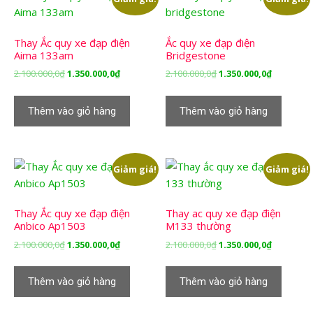
Thay Ắc quy xe đạp điện
Ắc quy xe đạp điện
Aima 133am
Bridgestone
Giá
Giá
Giá
Giá
2.100.000,0
₫
1.350.000,0
₫
2.100.000,0
₫
1.350.000,0
₫
gốc
hiện
gốc
hiện
là:
tại
là:
tại
Thêm vào giỏ hàng
Thêm vào giỏ hàng
2.100.000,0₫.
là:
2.100.000,0₫.
là:
1.350.000,0₫.
1.350.000,
Giảm giá!
Giảm giá!
Thay Ắc quy xe đạp điện
Thay ac quy xe đạp điện
Anbico Ap1503
M133 thường
Giá
Giá
Giá
Giá
2.100.000,0
₫
1.350.000,0
₫
2.100.000,0
₫
1.350.000,0
₫
gốc
hiện
gốc
hiện
là:
tại
là:
tại
Thêm vào giỏ hàng
Thêm vào giỏ hàng
2.100.000,0₫.
là:
2.100.000,0₫.
là:
1.350.000,0₫.
1.350.000,