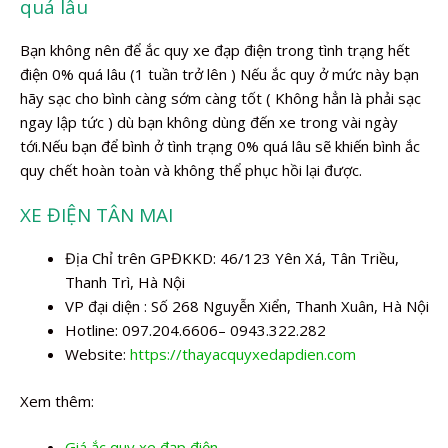
quá lâu
Bạn không nên để ắc quy xe đạp điện trong tình trạng hết
điện 0% quá lâu (1 tuần trở lên ) Nếu ắc quy ở mức này bạn
hãy sạc cho bình càng sớm càng tốt ( Không hẳn là phải sạc
ngay lập tức ) dù bạn không dùng đến xe trong vài ngày
tới.Nếu bạn để bình ở tình trạng 0% quá lâu sẽ khiến bình ắc
quy chết hoàn toàn và không thể phục hồi lại được.
XE ĐIỆN TÂN MAI
Địa Chỉ trên GPĐKKD: 46/123 Yên Xá, Tân Triều,
Thanh Trì, Hà Nội
VP đại diện : Số 268 Nguyễn Xiển, Thanh Xuân, Hà Nội
Hotline: 097.204.6606– 0943.322.282
Website:
https://thayacquyxedapdien.com
Xem thêm:
Giá ắc quy xe đạp điện