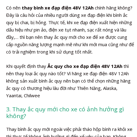
Có nên
thay bình xe đạp điện 48V 12Ah
chính hãng không?
Đây là câu hỏi của nhiều người dùng xe đạp điện khi bình ắc
quy bị chai, bị hỏng. Thực tế, khi xe đạp điện xuất hiện những
dấu hiệu như pin ảo, điện xe tụt nhanh, sạc rất nóng và lâu
đầy,… thì bạn nên thay ắc quy mới cho xe để xe được cung
cấp nguồn năng lượng mạnh mẽ như khi mới mua cũng như để
có trải nghiệm trong khi sử dụng tốt nhất.
Khi quyết định thay
Ắc quy cho xe đạp điện 48V 12Ah
thì
nên thay loại ắc quy nào tốt? Vì hãng xe đạp điện 48V 12Ah
không sản xuất bình ắc quy nên bạn có thể chọn những hãng
ắc quy có thương hiệu lâu đời như Thiên Năng, Alaska,
Yaantai, Chilwee
3. Thay ắc quy mới cho xe có ảnh hưởng gì
không?
Thay bình ắc quy mới ngoài việc phải tháo hộp bình ra khỏi xe
thì thực tế không ảnh hưởng gì đến xế yêu của bạn. Không