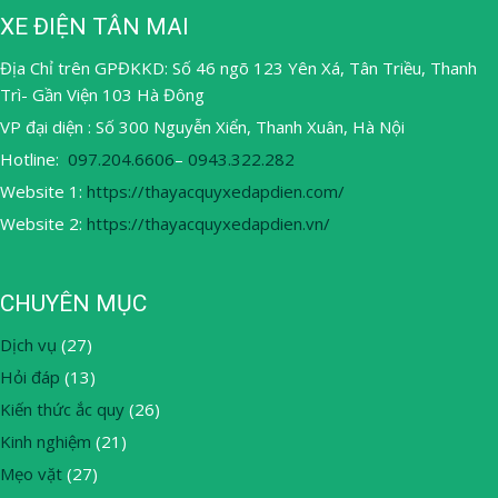
XE ĐIỆN TÂN MAI
Địa Chỉ trên GPĐKKD: Số 46 ngõ 123 Yên Xá, Tân Triều, Thanh
Trì- Gần Viện 103 Hà Đông
VP đại diện : Số 300 Nguyễn Xiển, Thanh Xuân, Hà Nội
Hotline:
097.204.6606
–
0943.322.282
Website 1:
https://thayacquyxedapdien.com/
Website 2:
https://thayacquyxedapdien.vn/
CHUYÊN MỤC
Dịch vụ
(27)
Hỏi đáp
(13)
Kiến thức ắc quy
(26)
Kinh nghiệm
(21)
Mẹo vặt
(27)