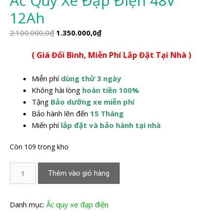
Ắc Quy Xe Đạp Điện 48V
12Ah
Giá
Giá
2.100.000,0
₫
1.350.000,0
₫
gốc
hiện
( Giá Đổi Bình, Miễn Phí Lắp Đặt Tại Nhà )
là:
tại
2.100.000,0₫.
là:
Miễn phí
dùng thử 3 ngày
1.350.000,0₫.
Không hài lòng
hoàn tiền 100%
Tặng
Bảo dưỡng xe miễn phí
Bảo hành lên đến
15 Tháng
Miến phí
lắp đặt và bảo hành tại nhà
Còn 109 trong kho
Ắc
Thêm vào giỏ hàng
Quy
Xe
Đạp
Danh mục:
Ắc quy xe đạp điện
Điện