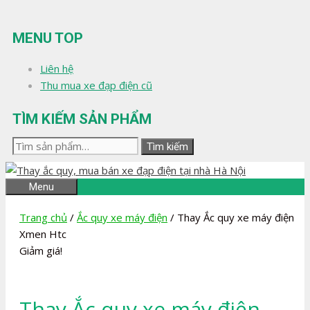
Chuyển
đến
MENU TOP
nội
dung
Liên hệ
Thu mua xe đạp điện cũ
TÌM KIẾM SẢN PHẨM
Tìm
Tìm kiếm
kiếm:
Menu
Trang chủ
/
Ắc quy xe máy điện
/ Thay Ắc quy xe máy điện
Xmen Htc
Giảm giá!
Thay Ắc quy xe máy điện