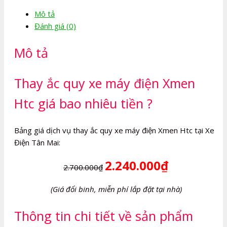
máy
Mô tả
điện
Đánh giá (0)
Xmen
Htc
Mô tả
số
lượng
Thay ắc quy xe máy điện Xmen
Htc giá bao nhiêu tiền ?
Bảng giá dịch vụ thay ắc quy xe máy điện Xmen Htc tại Xe
Điện Tân Mai:
2.240.000₫
2.700.000₫
(Giá đổi binh, miễn phí lắp đặt tại nhà)
Thông tin chi tiết về sản phẩm