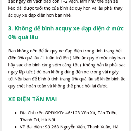
sạc ngay khi vạch báo còn 1-2 vạch, làm như thế bạn sẽ
kéo dài được tuổi thọ của bình ắc quy hơn và lâu phải thay
ắc quy xe đạp điện hơn bạn nhé.
3. Không để bình acquy xe đạp điện ở mức
0% quá lâu
Bạn không nên để ắc quy xe đạp điện trong tình trạng hết
điện 0% quá lâu (1 tuần trở lên ) Nếu ắc quy ở mức này bạn
hãy sạc cho bình càng sớm càng tốt ( Không hẳn là phải sạc
ngay lập tức ) dù bạn không dùng đến xe trong vài ngày
tới.Nếu bạn để bình ở tình trạng 0% quá lâu sẽ khiến bình ắc
quy chết hoàn toàn và không thể phục hồi lại được.
XE ĐIỆN TÂN MAI
Địa Chỉ trên GPĐKKD: 46/123 Yên Xá, Tân Triều,
Thanh Trì, Hà Nội
VP đại diện : Số 268 Nguyễn Xiển, Thanh Xuân, Hà