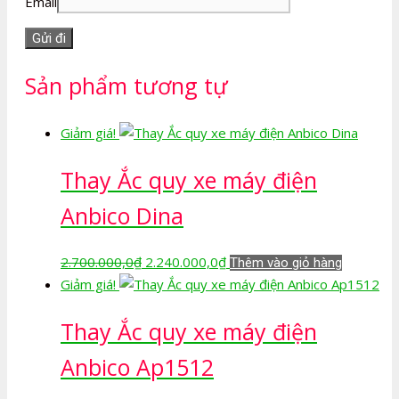
Email
Sản phẩm tương tự
Giảm giá!
Thay Ắc quy xe máy điện
Anbico Dina
Giá
Giá
2.700.000,0
₫
2.240.000,0
₫
Thêm vào giỏ hàng
gốc
hiện
Giảm giá!
là:
tại
Thay Ắc quy xe máy điện
2.700.000,0₫.
là:
2.240.000,0₫.
Anbico Ap1512