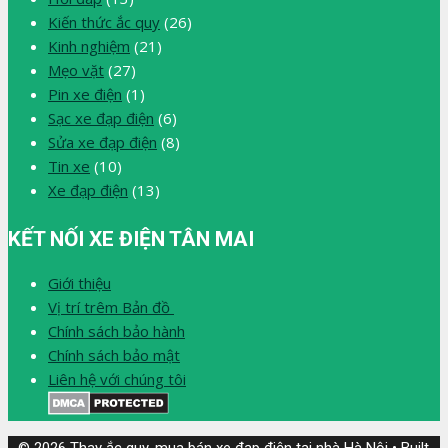
Kiến thức ắc quy
(26)
Kinh nghiệm
(21)
Mẹo vặt
(27)
Pin xe điện
(1)
Sạc xe đạp điện
(6)
Sửa xe đạp điện
(8)
Tin xe
(10)
Xe đạp điện
(13)
KẾT NỐI XE ĐIỆN TÂN MAI
Giới thiệu
Vị trí trêm Bản đồ
Chính sách bảo hành
Chính sách bảo mật
Liên hệ với chúng tôi
© 2026 Thay ắc quy, mua bán xe đạp điện tại nhà Hà Nội
• Built