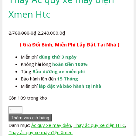
Xmen Htc
Giá
Giá
2.700.000,0
₫
2.240.000,0
₫
gốc
hiện
( Giá Đổi Bình, Miễn Phí Lắp Đặt Tại Nhà )
là:
tại
2.700.000,0₫.
là:
Miễn phí
dùng thử 3 ngày
2.240.000,0₫.
Không hài lòng
hoàn tiền 100%
Tặng
Bảo dưỡng xe miễn phí
Bảo hành lên đến
15 Tháng
Miến phí
lắp đặt và bảo hành tại nhà
Còn 109 trong kho
Thay
Ắc
Thêm vào giỏ hàng
quy
Danh mục:
Ắc quy xe máy điện
,
Thay ắc quy xe điện HTC
,
xe
Thay ắc quy xe máy điện Xmen