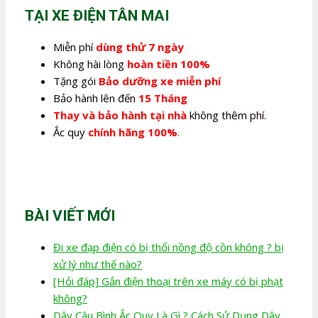
1.940.000,0₫.
TẠI XE ĐIỆN TÂN MAI
Miễn phí
dùng thử 7 ngày
Không hài lòng
hoàn tiền 100%
Tặng gói
Bảo dưỡng xe miễn phí
Bảo hành lên đến
15 Tháng
Thay và bảo hành tại nhà
không thêm phí.
Ắc quy
chính hãng 100%
.
BÀI VIẾT MỚI
Đi xe đạp điện có bị thổi nồng độ cồn không ? bị
xử lý như thế nào?
[Hỏi đáp] Gắn điện thoại trên xe máy có bị phạt
không?
Dây Câu Bình Ắc Quy Là Gì ? Cách Sử Dụng Dây