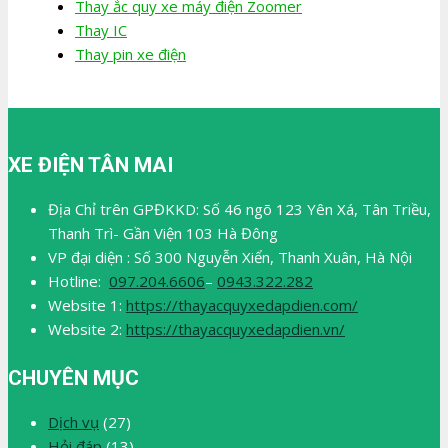
Thay ắc quy xe máy điện Zoomer
Thay IC
Thay pin xe điện
XE ĐIỆN TÂN MAI
Địa Chỉ trên GPĐKKD: Số 46 ngõ 123 Yên Xá, Tân Triều,
Thanh Trì- Gần Viện 103 Hà Đông
VP đại diện : Số 300 Nguyễn Xiển, Thanh Xuân, Hà Nội
Hotline:
097.204.6606
–
0943.322.282
Website 1:
https://thayacquyxedapdien.com/
Website 2:
https://thayacquyxedapdien.vn/
CHUYÊN MỤC
Dịch vụ
(27)
Hỏi đáp
(13)