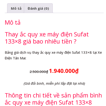
điện
Mô tả
Đánh giá (0)
Sufat
133x8
Mô tả
số
lượng
Thay ắc quy xe máy điện Sufat
133×8 giá bao nhiêu tiền ?
Bảng giá dịch vụ thay ắc quy xe máy điện Sufat 133×8 tại Xe
Điện Tân Mai:
1.940.000₫
2.500.000₫
(Giá đổi binh, miễn phí lắp đặt tại nhà)
Thông tin chi tiết về sản phẩm bình
ắc quy xe máy điện Sufat 133×8