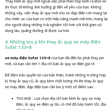
Thay bình ắc quy mới ngoài việc phải tháo hộp bình ra khỏi xe
thì thực tế không ảnh hưởng gì đến xế yêu của bạn. Không
những vậy, việc thay ắc quy mới cho xe đạp điện còn mang lại
cho chiếc xe của bạn có một hiệu năng mạnh mẽ hơn, mang lại
cho người dùng những trải nghiệm tốt hơn với thời gian sử
dụng lâu, quãng đường đi được xa hơn.
4. Những lưu ý khi thay ắc quy xe máy điện
Sufat 133×8
xe máy điện Sufat 133×8
của bạn đã đến lúc phải thay pin
mới, và bạn cần tìm 1 địa chỉ bán ắc quy xe điện giá rẻ.
Để đảm bảo quyền lợi của bản thân, tránh những trường hợp
bị thay ắc quy cũ, ắc quy kém chất lượng thì khi thay ắc quy
xe máy điện, đạp điện bạn cần lưu ý một số điểm sau :
Thứ nhất : Lựa chọn địa chỉ bán bình ắc quy xe máy
điện, ắc quy xe điện uy tín, có chế độ bảo hành tốt, địa
chỉ rõ ràng.