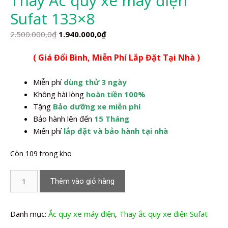
Thay Ắc quy xe máy điện
Sufat 133×8
Giá
Giá
2.500.000,0
₫
1.940.000,0
₫
gốc
hiện
( Giá Đổi Bình, Miễn Phí Lắp Đặt Tại Nhà )
là:
tại
2.500.000,0₫.
là:
Miễn phí
dùng thử 3 ngày
1.940.000,0₫.
Không hài lòng
hoàn tiền 100%
Tặng
Bảo dưỡng xe miễn phí
Bảo hành lên đến
15 Tháng
Miến phí
lắp đặt và bảo hành tại nhà
Còn 109 trong kho
Thay
Thêm vào giỏ hàng
Ắc
quy
xe
Danh mục:
Ắc quy xe máy điện
,
Thay ắc quy xe điện Sufat
máy