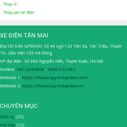
Thay IC
Thay pin xe điện
XE ĐIỆN TÂN MAI
Địa Chỉ trên GPĐKKD: Số 46 ngõ 123 Yên Xá, Tân Triều, Thanh
Trì- Gần Viện 103 Hà Đông
VP đại diện : Số 300 Nguyễn Xiển, Thanh Xuân, Hà Nội
Hotline:
097.204.6606
–
0943.322.282
Website 1:
https://thayacquyxedapdien.com/
Website 2:
https://thayacquyxedapdien.vn/
CHUYÊN MỤC
Dịch vụ
(27)
Hỏi đáp
(13)