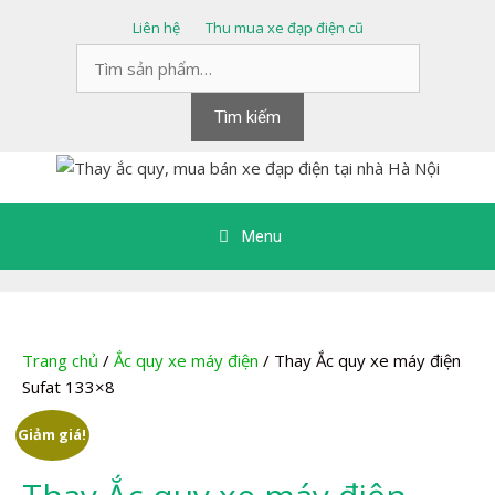
Chuyển
Liên hệ
Thu mua xe đạp điện cũ
đến
Tìm
nội
kiếm:
dung
Tìm kiếm
Menu
Trang chủ
/
Ắc quy xe máy điện
/ Thay Ắc quy xe máy điện
Sufat 133×8
Giảm giá!