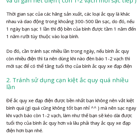
và đi gần hết điện ( còn 1-2 vạch mới sạc tiếp )
Thời gian sạc của các hãng sản xuất, các loại ắc quy là khác
nhau và dao động trong khoảng 300-500 lần sạc, do đó, nếu
1 ngày bạn sạc 1 lần thì độ bền của bình được tầm 1 năm đến
1 năm rưỡi tùy thuộc vào loại bình.
Do đó, cần tránh sạc nhiều lần trong ngày, nếu bình ắc quy
còn nhiều điện thì ta nên dùng khi nào đèn báo 1-2 vạch thì
mới sạc để có thể tăng tuổi thọ của bình ắc quy xe đạp điện
2. Tránh sử dụng cạn kiệt ắc quy quá nhiều
lần
Để ắc quy xe đạp điện được bền nhất bạn không nên vắt kiệt
bình quá (gì quá cũng không tốt bạn nhỉ ^^ ) mà nên sạc ngay
khi vạch báo còn 1-2 vạch, làm như thế bạn sẽ kéo dài được
tuổi thọ của bình ắc quy hơn và lâu phải thay ắc quy xe đạp
điện hơn bạn nhé.