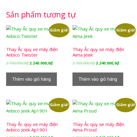
Sản phẩm tương tự
Giảm giá!
Giảm giá!
Thay Ắc quy xe máy điện
Thay Ắc quy xe máy điện
Anbico Twister
Aima Jeek
Giá
Giá
Giá
Giá
2.700.000,0
₫
2.240.000,0
₫
2.700.000,0
₫
2.240.000,0
₫
gốc
hiện
gốc
hiện
là:
tại
là:
tại
Thêm vào giỏ hàng
Thêm vào giỏ hàng
2.700.000,0₫.
là:
2.700.000,0₫.
là:
2.240.000,0₫.
2.240.000,
Giảm giá!
Giảm giá!
Thay Ắc quy xe máy điện
Thay Ắc quy xe máy điện
Anbico Jeek Ap1901
Aima Proud