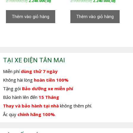
Giá
Giá
Giá
Giá
2.700.000,0
₫
2.240.000,0
₫
2.700.000,0
₫
2.240.000,0
₫
gốc
hiện
gốc
hiện
là:
tại
là:
tại
Thêm vào giỏ hàng
Thêm vào giỏ hàng
2.700.000,0₫.
là:
2.700.000,0₫.
là:
2.240.000,0₫.
2.240.000,
TẠI XE ĐIỆN TÂN MAI
Miễn phí
dùng thử 7 ngày
Không hài lòng
hoàn tiền 100%
Tặng gói
Bảo dưỡng xe miễn phí
Bảo hành lên đến
15 Tháng
Thay và bảo hành tại nhà
không thêm phí.
Ắc quy
chính hãng 100%
.