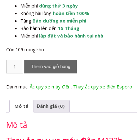
Miễn phí
dùng thử 3 ngày
1.940.000,0₫.
Không hài lòng
hoàn tiền 100%
Tặng
Bảo dưỡng xe miễn phí
Bảo hành lên đến
15 Tháng
Miến phí
lắp đặt và bảo hành tại nhà
Còn 109 trong kho
Thay
Thêm vào giỏ hàng
Ắc
quy
xe
Danh mục:
Ắc quy xe máy điện
,
Thay ắc quy xe điện Espero
máy
điện
Mô tả
Đánh giá (0)
M133h
giảm
Mô tả
sóc
dầu
số