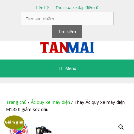
Chuyển
Liên hệ
Thu mua xe đạp điện cũ
đến
Tìm
nội
kiếm:
dung
Tìm kiếm
Menu
Trang chủ
/
Ắc quy xe máy điện
/ Thay Ắc quy xe máy điện
M133h giảm sóc dầu
Giảm giá!