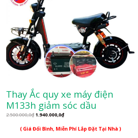
Thay Ắc quy xe máy điện
M133h giảm sóc dầu
Giá
Giá
2.500.000,0
₫
1.940.000,0
₫
gốc
hiện
( Giá Đổi Bình, Miễn Phí Lắp Đặt Tại Nhà )
là:
tại
2.500.000,0₫.
là: