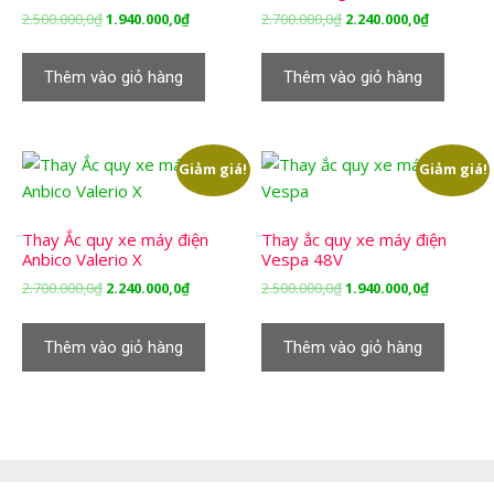
Giá
Giá
Giá
Giá
2.500.000,0
₫
1.940.000,0
₫
2.700.000,0
₫
2.240.000,0
₫
gốc
hiện
gốc
hiện
là:
tại
là:
tại
Thêm vào giỏ hàng
Thêm vào giỏ hàng
2.500.000,0₫.
là:
2.700.000,0₫.
là:
1.940.000,0₫.
2.240.000,
Giảm giá!
Giảm giá!
Thay Ắc quy xe máy điện
Thay ắc quy xe máy điện
Anbico Valerio X
Vespa 48V
Giá
Giá
Giá
Giá
2.700.000,0
₫
2.240.000,0
₫
2.500.000,0
₫
1.940.000,0
₫
gốc
hiện
gốc
hiện
là:
tại
là:
tại
Thêm vào giỏ hàng
Thêm vào giỏ hàng
2.700.000,0₫.
là:
2.500.000,0₫.
là:
2.240.000,0₫.
1.940.000,