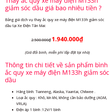
Thay ắc quy xe máy điện M133h
lượng
giảm sóc dầu giá bao nhiêu tiền ?
Bảng giá dịch vụ thay ắc quy xe máy điện M133h giảm sóc
dầu tại Xe Điện Tân Mai:
1.940.000₫
2.500.000₫
(Giá đổi binh, miễn phí lắp đặt tại nhà)
Thông tin chi tiết về sản phẩm bình
ắc quy xe máy điện M133h giảm sóc
dầu
Hãng bình: Tianneng, Alaska, Yaantai, Chilwee .
Loại ắc quy : Khô, kín khí, không cần bảo dưỡng (AGM,
VRLA).
Điện áp 1 bình :12V/1 bình