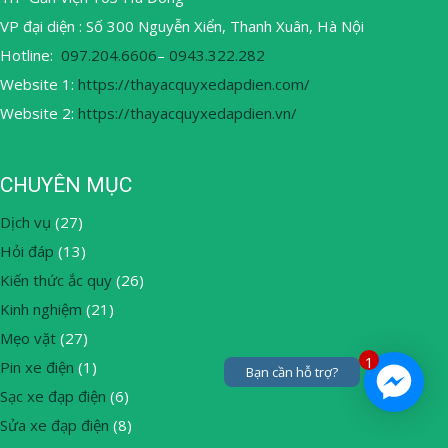
VP đại diện : Số 300 Nguyễn Xiển, Thanh Xuân, Hà Nội
Hotline:
097.204.6606
–
0943.322.282
Website 1:
https://thayacquyxedapdien.com/
Website 2:
https://thayacquyxedapdien.vn/
CHUYÊN MỤC
Dịch vụ
(27)
Hỏi đáp
(13)
Kiến thức ắc quy
(26)
Kinh nghiệm
(21)
Mẹo vặt
(27)
1
Pin xe điện
(1)
Bạn cần hỗ trợ?
Sạc xe đạp điện
(6)
Sửa xe đạp điện
(8)