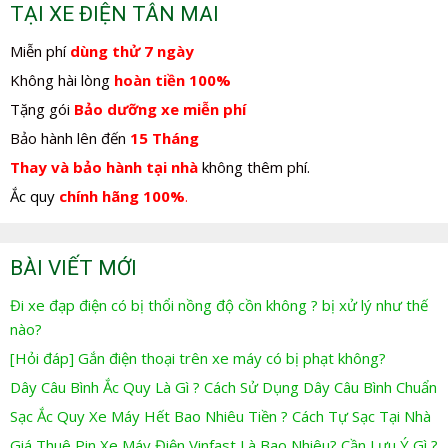
TẠI XE ĐIỆN TÂN MAI
Miễn phí
dùng thử 7 ngày
Không hài lòng
hoàn tiền 100%
Tặng gói
Bảo dưỡng xe miễn phí
Bảo hành lên đến
15 Tháng
Thay và bảo hành tại nhà
không thêm phí.
Ắc quy
chính hãng 100%
.
BÀI VIẾT MỚI
Đi xe đạp điện có bị thổi nồng độ cồn không ? bị xử lý như thế
nào?
[Hỏi đáp] Gắn điện thoại trên xe máy có bị phạt không?
Dây Câu Bình Ắc Quy Là Gì ? Cách Sử Dụng Dây Câu Bình Chuẩn
Sạc Ắc Quy Xe Máy Hết Bao Nhiêu Tiền ? Cách Tự Sạc Tại Nhà
Giá Thuê Pin Xe Máy Điện Vinfast Là Bao Nhiêu? Cần Lưu Ý Gì ?