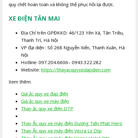
quy chết hoàn toàn và không thể phục hồi lại được.
XE ĐIỆN TÂN MAI
Địa Chỉ trên GPĐKKD: 46/123 Yên Xá, Tân Triều,
Thanh Trì, Hà Nội
VP đại diện : Số 268 Nguyễn Xiển, Thanh Xuân, Hà
Nội
Hotline: 097.204.6606– 0943.322.282
Website:
https://thayacquyxedapdien.com
Xem thêm:
Giá ắc quy xe đạp điện
Giá ắc quy xe máy điện
Thay ắc quy xe điện DTP
Thay Ắc quy xe máy điện Dương Tiến Phát Hero
Thay Ắc quy xe máy điện Vecra Lx Dtp