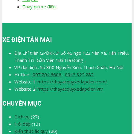
Thay pin xe điện
XE ĐIỆN TÂN MAI
Địa Chỉ trên GPĐKKD: Số 46 ngõ 123 Yên Xá, Tân Triều,
Thanh Trì- Gần Viện 103 Hà Đông
VP đại diện : Số 300 Nguyễn Xiển, Thanh Xuân, Hà Nội
Hotline:
097.204.6606
–
0943.322.282
Website 1:
https://thayacquyxedapdien.com/
Website 2:
https://thayacquyxedapdien.vn/
CHUYÊN MỤC
Dịch vụ
(27)
Hỏi đáp
(13)
Kiến thức ắc quy
(26)