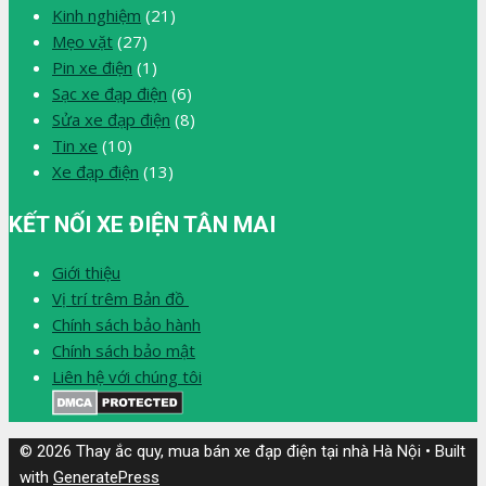
Kinh nghiệm
(21)
Mẹo vặt
(27)
Pin xe điện
(1)
Sạc xe đạp điện
(6)
Sửa xe đạp điện
(8)
Tin xe
(10)
Xe đạp điện
(13)
KẾT NỐI XE ĐIỆN TÂN MAI
Giới thiệu
Vị trí trêm Bản đồ
Chính sách bảo hành
Chính sách bảo mật
Liên hệ với chúng tôi
© 2026 Thay ắc quy, mua bán xe đạp điện tại nhà Hà Nội
• Built
with
GeneratePress