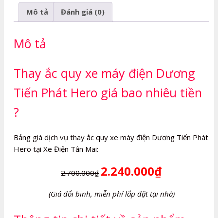
máy
Mô tả
Đánh giá (0)
điện
Dương
Tiến
Mô tả
Phát
Hero
Thay ắc quy xe máy điện Dương
số
lượng
Tiến Phát Hero giá bao nhiêu tiền
?
Bảng giá dịch vụ thay ắc quy xe máy điện Dương Tiến Phát
Hero tại Xe Điện Tân Mai:
2.240.000₫
2.700.000₫
(Giá đổi binh, miễn phí lắp đặt tại nhà)