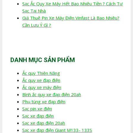
Sạc Ắc Quy Xe Máy Hết Bao Nhiêu Tiền ? Cách Tự
Sạc Tại Nhà
Giá Thuê Pin Xe Máy Điện Vinfast Là Bao Nhiêu?
Cần Lưu Ý Gì ?
DANH MỤC SẢN PHẨM
Ắc quy Thiên Năng
Ắc quy xe đạp điện
Ắc quy xe máy điện
Bình ắc quy xe đạp điện 20ah
Phụ tùng xe đạp điện
Sạc pin xe điện
Sạc xe đạp điện
Sạc xe đạp điện 20ah
Sạc xe đạp điện Giant M133- 133S