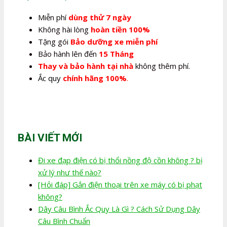
Miễn phí
dùng thử 7 ngày
Không hài lòng
hoàn tiền 100%
Tặng gói
Bảo dưỡng xe miễn phí
Bảo hành lên đến
15 Tháng
Thay và bảo hành tại nhà
không thêm phí.
Ắc quy
chính hãng 100%
.
BÀI VIẾT MỚI
Đi xe đạp điện có bị thổi nồng độ cồn không ? bị
xử lý như thế nào?
[Hỏi đáp] Gắn điện thoại trên xe máy có bị phạt
không?
Dây Câu Bình Ắc Quy Là Gì ? Cách Sử Dụng Dây
Câu Bình Chuẩn