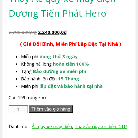
Dương Tiến Phát Hero
Giá
Giá
2.700.000,0
₫
2.240.000,0
₫
gốc
hiện
( Giá Đổi Bình, Miễn Phí Lắp Đặt Tại Nhà )
là:
tại
2.700.000,0₫.
là:
Miễn phí
dùng thử 3 ngày
2.240.000,0₫.
Không hài lòng
hoàn tiền 100%
Tặng
Bảo dưỡng xe miễn phí
Bảo hành lên đến
15 Tháng
Miến phí
lắp đặt và bảo hành tại nhà
Còn 109 trong kho
Thay
Thêm vào giỏ hàng
Ắc
quy
Danh mục:
Ắc quy xe máy điện
,
Thay ắc quy xe điện DTP
xe