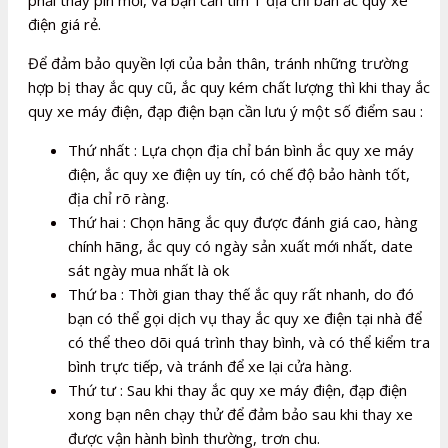
phải thay pin mới, và bạn cần tìm 1 địa chỉ bán ắc quy xe
điện giá rẻ.
Để đảm bảo quyền lợi của bản thân, tránh những trường
hợp bị thay ắc quy cũ, ắc quy kém chất lượng thì khi thay ắc
quy xe máy điện, đạp điện bạn cần lưu ý một số điểm sau :
Thứ nhất : Lựa chọn địa chỉ bán bình ắc quy xe máy
điện, ắc quy xe điện uy tín, có chế độ bảo hành tốt,
địa chỉ rõ ràng.
Thứ hai : Chọn hãng ắc quy được đánh giá cao, hàng
chính hãng, ắc quy có ngày sản xuất mới nhất, date
sát ngày mua nhất là ok
Thứ ba : Thời gian thay thế ắc quy rất nhanh, do đó
bạn có thể gọi dịch vụ thay ắc quy xe điện tại nhà để
có thể theo dõi quá trình thay bình, và có thể kiểm tra
bình trực tiếp, và tránh để xe lại cửa hàng.
Thứ tư : Sau khi thay ắc quy xe máy điện, đạp điện
xong bạn nên chạy thử để đảm bảo sau khi thay xe
được vận hành bình thường, trơn chu.