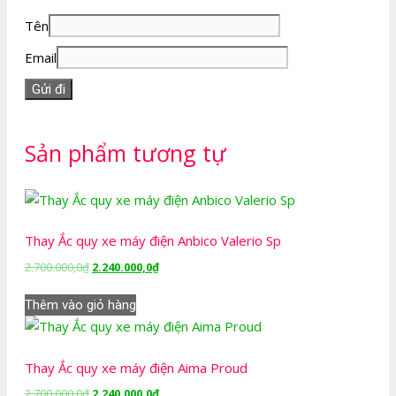
Tên
Email
Sản phẩm tương tự
Thay Ắc quy xe máy điện Anbico Valerio Sp
Giá
Giá
2.700.000,0
₫
2.240.000,0
₫
gốc
hiện
là:
tại
Thêm vào giỏ hàng
2.700.000,0₫.
là:
2.240.000,0₫.
Thay Ắc quy xe máy điện Aima Proud
Giá
Giá
2.700.000,0
₫
2.240.000,0
₫