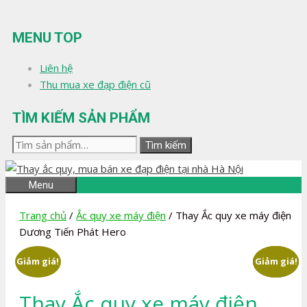
Chuyển
đến
MENU TOP
nội
dung
Liên hệ
Thu mua xe đạp điện cũ
TÌM KIẾM SẢN PHẨM
Tìm
Tìm kiếm
kiếm:
Menu
Trang chủ
/
Ắc quy xe máy điện
/ Thay Ắc quy xe máy điện
Dương Tiến Phát Hero
Giảm giá!
Giảm giá!
Giảm giá!
Giảm giá!
Giảm giá!
Thay Ắc quy xe máy điện