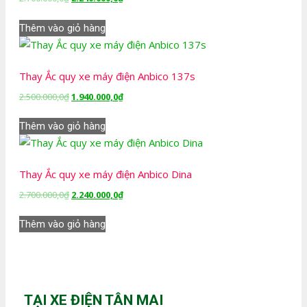
gốc
hiện
là:
tại
Thêm vào giỏ hàng
2.700.000,0₫.
là:
2.240.000,0₫.
Thay Ắc quy xe máy điện Anbico 137s
Giá
Giá
2.500.000,0
₫
1.940.000,0
₫
gốc
hiện
là:
tại
Thêm vào giỏ hàng
2.500.000,0₫.
là:
1.940.000,0₫.
Thay Ắc quy xe máy điện Anbico Dina
Giá
Giá
2.700.000,0
₫
2.240.000,0
₫
gốc
hiện
là:
tại
Thêm vào giỏ hàng
2.700.000,0₫.
là:
2.240.000,0₫.
TẠI XE ĐIỆN TÂN MAI