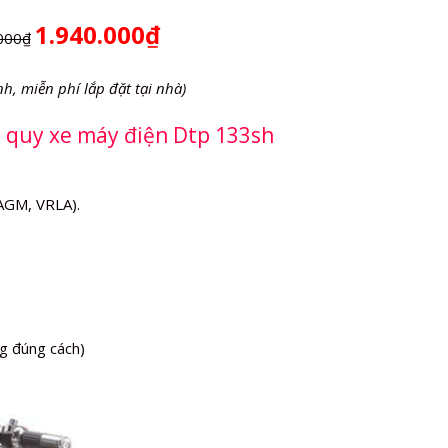
1.940.000₫
000₫
nh, miễn phí lắp đặt tại nhà)
c quy xe máy điện Dtp 133sh
(AGM, VRLA).
g đúng cách)