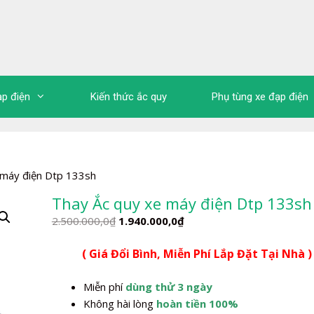
ạp điện
Kiến thức ắc quy
Phụ tùng xe đạp điện
 máy điện Dtp 133sh
Thay Ắc quy xe máy điện Dtp 133sh
Giá
Giá
2.500.000,0
₫
1.940.000,0
₫
gốc
hiện
( Giá Đổi Bình, Miễn Phí Lắp Đặt Tại Nhà )
là:
tại
2.500.000,0₫.
là:
Miễn phí
dùng thử 3 ngày
1.940.000,0₫.
Không hài lòng
hoàn tiền 100%