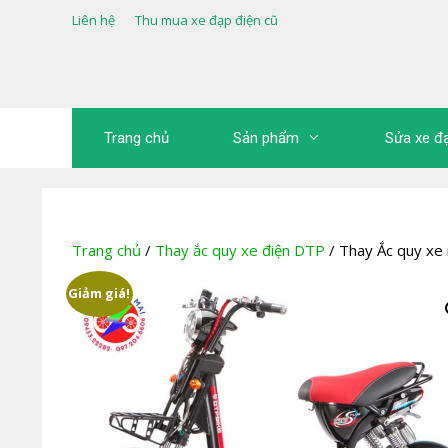
Chuyển
Liên hệ
Thu mua xe đạp điện cũ
đến
nội
dung
Trang chủ
Sản phẩm
Sửa xe đ
Trang chủ
/
Thay ắc quy xe điện DTP
/ Thay Ắc quy xe
Giảm giá!