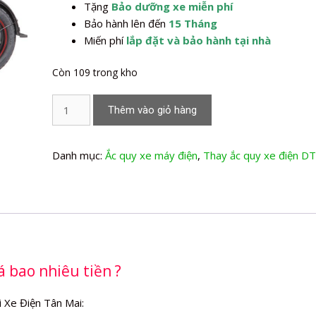
Tặng
Bảo dưỡng xe miễn phí
Bảo hành lên đến
15 Tháng
Miến phí
lắp đặt và bảo hành tại nhà
Còn 109 trong kho
Thay
Thêm vào giỏ hàng
Ắc
quy
xe
Danh mục:
Ắc quy xe máy điện
,
Thay ắc quy xe điện D
máy
điện
Dtp
133sh
số
lượng
 bao nhiêu tiền ?
i Xe Điện Tân Mai: