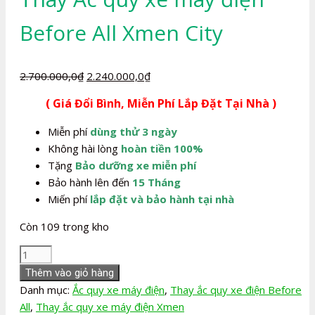
Before All Xmen City
Giá
Giá
2.700.000,0
₫
2.240.000,0
₫
gốc
hiện
( Giá Đổi Bình, Miễn Phí Lắp Đặt Tại Nhà )
là:
tại
2.700.000,0₫.
là:
Miễn phí
dùng thử 3 ngày
2.240.000,0₫.
Không hài lòng
hoàn tiền 100%
Tặng
Bảo dưỡng xe miễn phí
Bảo hành lên đến
15 Tháng
Miến phí
lắp đặt và bảo hành tại nhà
Còn 109 trong kho
Thay
Ắc
Thêm vào giỏ hàng
quy
Danh mục:
Ắc quy xe máy điện
,
Thay ắc quy xe điện Before
xe
All
,
Thay ắc quy xe máy điện Xmen