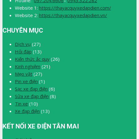
Hotline:
097.204.6606
–
0943.322.282
Website 1:
https://thayacquyxedapdien.com/
Website 2:
https://thayacquyxedapdien.vn/
CHUYÊN MỤC
Dịch vụ
(27)
Hỏi đáp
(13)
Kiến thức ắc quy
(26)
Kinh nghiệm
(21)
Mẹo vặt
(27)
Pin xe điện
(1)
Sạc xe đạp điện
(6)
Sửa xe đạp điện
(8)
Tin xe
(10)
Xe đạp điện
(13)
KẾT NỐI XE ĐIỆN TÂN MAI