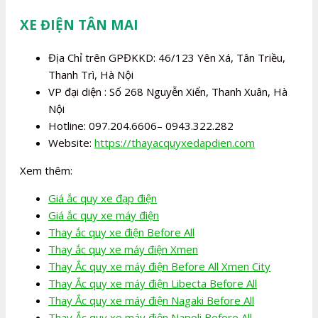
XE ĐIỆN TÂN MAI
Địa Chỉ trên GPĐKKD: 46/123 Yên Xá, Tân Triều,
Thanh Trì, Hà Nội
VP đại diện : Số 268 Nguyễn Xiển, Thanh Xuân, Hà
Nội
Hotline: 097.204.6606– 0943.322.282
Website:
https://thayacquyxedapdien.com
Xem thêm:
Giá ắc quy xe đạp điện
Giá ắc quy xe máy điện
Thay ắc quy xe điện Before All
Thay ắc quy xe máy điện Xmen
Thay Ắc quy xe máy điện Before All Xmen City
Thay Ắc quy xe máy điện Libecta Before All
Thay Ắc quy xe máy điện Nagaki Before All
Thay Ắc quy xe máy điện Napoli Before All