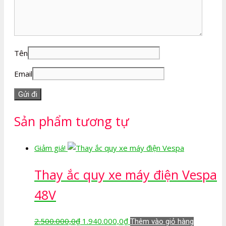
Tên
Email
Sản phẩm tương tự
Giảm giá!
Thay ắc quy xe máy điện Vespa
48V
Giá
Giá
2.500.000,0
₫
1.940.000,0
₫
Thêm vào giỏ hàng