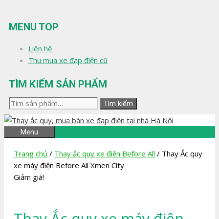
Chuyển
đến
MENU TOP
nội
dung
Liên hệ
Thu mua xe đạp điện cũ
TÌM KIẾM SẢN PHẨM
Tìm
Tìm kiếm
kiếm:
Menu
Trang chủ
/
Thay ắc quy xe điện Before All
/ Thay Ắc quy
xe máy điện Before All Xmen City
Giảm giá!
Thay Ắc quy xe máy điện