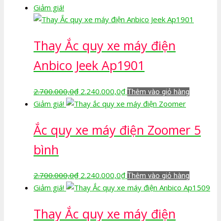
gốc
hiện
Giảm giá!
là:
tại
2.500.000,0₫.
là:
Thay Ắc quy xe máy điện
1.940.000,0₫.
Anbico Jeek Ap1901
Giá
Giá
2.700.000,0
₫
2.240.000,0
₫
Thêm vào giỏ hàng
gốc
hiện
Giảm giá!
là:
tại
Ắc quy xe máy điện Zoomer 5
2.700.000,0₫.
là:
2.240.000,0₫.
bình
Giá
Giá
2.700.000,0
₫
2.240.000,0
₫
Thêm vào giỏ hàng
gốc
hiện
Giảm giá!
là:
tại
Thay Ắc quy xe máy điện
2.700.000,0₫.
là: