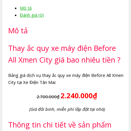
máy
Mô tả
điện
Đánh giá (0)
Before
All
Mô tả
Xmen
City
số
Thay ắc quy xe máy điện Before
lượng
All Xmen City giá bao nhiêu tiền ?
Bảng giá dịch vụ thay ắc quy xe máy điện Before All Xmen
City tại Xe Điện Tân Mai:
2.240.000₫
2.700.000₫
(Giá đổi binh, miễn phí lắp đặt tại nhà)
Thông tin chi tiết về sản phẩm