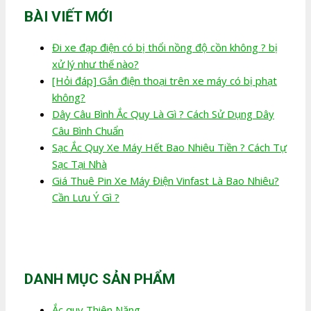
BÀI VIẾT MỚI
Đi xe đạp điện có bị thổi nồng độ cồn không ? bị
xử lý như thế nào?
[Hỏi đáp] Gắn điện thoại trên xe máy có bị phạt
không?
Dây Câu Bình Ắc Quy Là Gì ? Cách Sử Dụng Dây
Câu Bình Chuẩn
Sạc Ắc Quy Xe Máy Hết Bao Nhiêu Tiền ? Cách Tự
Sạc Tại Nhà
Giá Thuê Pin Xe Máy Điện Vinfast Là Bao Nhiêu?
Cần Lưu Ý Gì ?
DANH MỤC SẢN PHẨM
Ắc quy Thiên Năng