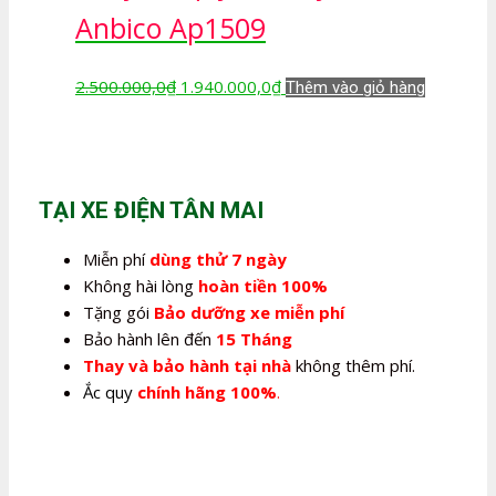
2.240.000,0₫.
Anbico Ap1509
Giá
Giá
2.500.000,0
₫
1.940.000,0
₫
Thêm vào giỏ hàng
gốc
hiện
là:
tại
2.500.000,0₫.
là:
1.940.000,0₫.
TẠI XE ĐIỆN TÂN MAI
Miễn phí
dùng thử 7 ngày
Không hài lòng
hoàn tiền 100%
Tặng gói
Bảo dưỡng xe miễn phí
Bảo hành lên đến
15 Tháng
Thay và bảo hành tại nhà
không thêm phí.
Ắc quy
chính hãng 100%
.