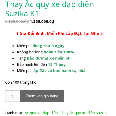
Thay Ắc quy xe đạp điện
Suzika K1
Giá
Giá
2.100.000,0
₫
1.350.000,0
₫
gốc
hiện
( Giá Đổi Bình, Miễn Phí Lắp Đặt Tại Nhà )
là:
tại
2.100.000,0₫.
là:
Miễn phí
dùng thử 3 ngày
1.350.000,0₫.
Không hài lòng
hoàn tiền 100%
Tặng
Bảo dưỡng xe miễn phí
Bảo hành lên đến
15 Tháng
Miến phí
lắp đặt và bảo hành tại nhà
Còn 109 trong kho
Thay
Thêm vào giỏ hàng
Ắc
quy
xe
Danh mục:
Ắc quy xe đạp điện
,
Thay ắc quy xe điện Suzika