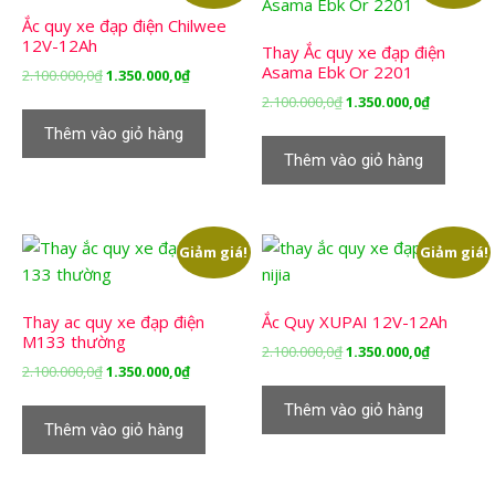
Ắc quy xe đạp điện Chilwee
12V-12Ah
Thay Ắc quy xe đạp điện
Asama Ebk Or 2201
Giá
Giá
2.100.000,0
₫
1.350.000,0
₫
gốc
hiện
Giá
Giá
2.100.000,0
₫
1.350.000,0
₫
là:
tại
gốc
hiện
Thêm vào giỏ hàng
2.100.000,0₫.
là:
là:
tại
Thêm vào giỏ hàng
1.350.000,0₫.
2.100.000,0₫.
là:
1.350.000,
Giảm giá!
Giảm giá!
Thay ac quy xe đạp điện
Ắc Quy XUPAI 12V-12Ah
M133 thường
Giá
Giá
2.100.000,0
₫
1.350.000,0
₫
Giá
Giá
2.100.000,0
₫
1.350.000,0
₫
gốc
hiện
gốc
hiện
là:
tại
Thêm vào giỏ hàng
là:
tại
2.100.000,0₫.
là:
Thêm vào giỏ hàng
2.100.000,0₫.
là:
1.350.000,
1.350.000,0₫.