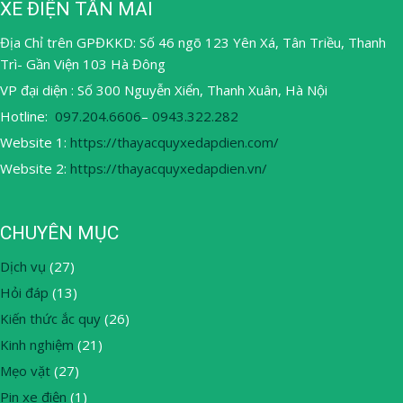
XE ĐIỆN TÂN MAI
Địa Chỉ trên GPĐKKD: Số 46 ngõ 123 Yên Xá, Tân Triều, Thanh
Trì- Gần Viện 103 Hà Đông
VP đại diện : Số 300 Nguyễn Xiển, Thanh Xuân, Hà Nội
Hotline:
097.204.6606
–
0943.322.282
Website 1:
https://thayacquyxedapdien.com/
Website 2:
https://thayacquyxedapdien.vn/
CHUYÊN MỤC
Dịch vụ
(27)
Hỏi đáp
(13)
Kiến thức ắc quy
(26)
Kinh nghiệm
(21)
Mẹo vặt
(27)
Pin xe điện
(1)