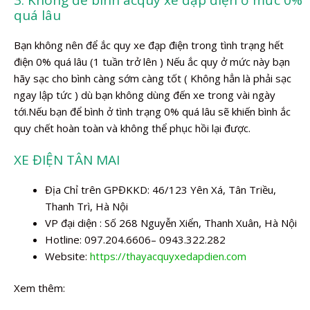
3. Không để bình acquy xe đạp điện ở mức 0%
quá lâu
Bạn không nên để ắc quy xe đạp điện trong tình trạng hết
điện 0% quá lâu (1 tuần trở lên ) Nếu ắc quy ở mức này bạn
hãy sạc cho bình càng sớm càng tốt ( Không hẳn là phải sạc
ngay lập tức ) dù bạn không dùng đến xe trong vài ngày
tới.Nếu bạn để bình ở tình trạng 0% quá lâu sẽ khiến bình ắc
quy chết hoàn toàn và không thể phục hồi lại được.
XE ĐIỆN TÂN MAI
Địa Chỉ trên GPĐKKD: 46/123 Yên Xá, Tân Triều,
Thanh Trì, Hà Nội
VP đại diện : Số 268 Nguyễn Xiển, Thanh Xuân, Hà Nội
Hotline: 097.204.6606– 0943.322.282
Website:
https://thayacquyxedapdien.com
Xem thêm: