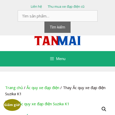
Chuyển
Liên hệ
Thu mua xe đạp điện cũ
đến
Tìm
nội
kiếm:
dung
Tìm kiếm
Menu
Trang chủ
/
Ắc quy xe đạp điện
/ Thay Ắc quy xe đạp điện
Suzika K1
Giảm giá!