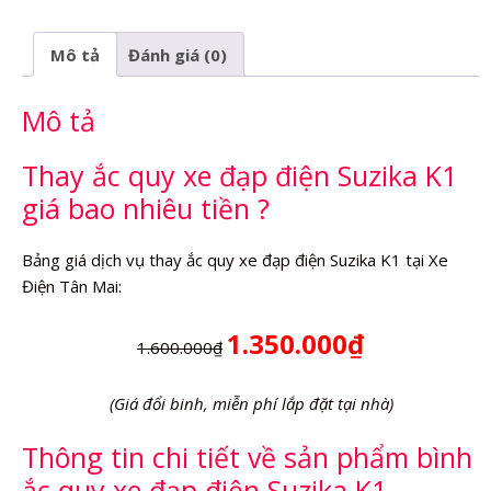
đạp
điện
Mô tả
Đánh giá (0)
Suzika
K1
Mô tả
số
lượng
Thay ắc quy xe đạp điện Suzika K1
giá bao nhiêu tiền ?
Bảng giá dịch vụ thay ắc quy xe đạp điện Suzika K1 tại Xe
Điện Tân Mai:
1.350.000₫
1.600.000₫
(Giá đổi binh, miễn phí lắp đặt tại nhà)
Thông tin chi tiết về sản phẩm bình
ắc quy xe đạp điện Suzika K1