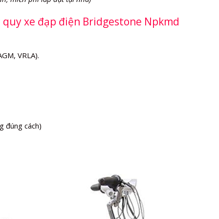
ắc quy xe đạp điện Bridgestone Npkmd
(AGM, VRLA).
g đúng cách)