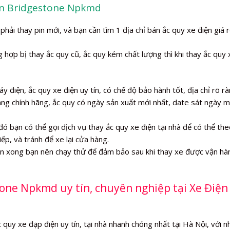
iện Bridgestone Npkmd
phải thay pin mới, và bạn cần tìm 1 địa chỉ bán ắc quy xe điện giá r
hợp bị thay ắc quy cũ, ắc quy kém chất lượng thì khi thay ắc quy 
y điện, ắc quy xe điện uy tín, có chế độ bảo hành tốt, địa chỉ rõ rà
àng chính hãng, ắc quy có ngày sản xuất mới nhất, date sát ngày 
đó bạn có thể gọi dịch vụ thay ắc quy xe điện tại nhà để có thể the
iếp, và tránh để xe lại cửa hàng.
iện xong bạn nên chạy thử để đảm bảo sau khi thay xe được vận hà
tone Npkmd uy tín, chuyên nghiệp tại Xe Điện
quy xe đạp điện uy tín, tại nhà nhanh chóng nhất tại Hà Nội, với n