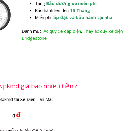
Tặng
Bảo dưỡng xe miễn phí
Bảo hành lên đến
15 Tháng
Miến phí
lắp đặt và bảo hành tại nhà
Danh mục:
Ắc quy xe đạp điện
,
Thay ắc quy xe điện
Bridgestone
Npkmd giá bao nhiêu tiền ?
Npkmd tại Xe Điện Tân Mai:
₫
₫
nh, miễn phí lắp đặt tại nhà)