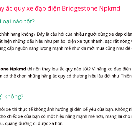
hay ắc quy xe đạp điện Bridgestone Npkmd
Loại nào tốt?
chính hãng không? Đây là câu hỏi của nhiều người dùng xe đạp điện
uất hiện những dấu hiệu như pin ảo, điện xe tụt nhanh, sạc rất nóng 
cung cấp nguồn năng lượng mạnh mẽ như khi mới mua cũng như để c
stone Npkmd
thì nên thay loại ắc quy nào tốt? Vì hãng xe đạp điện
 có thể chọn những hãng ắc quy có thương hiệu lâu đời như Thiên
gì không?
khỏi xe thì thực tế không ảnh hưởng gì đến xế yêu của bạn. Không 
 cho chiếc xe của bạn có một hiệu năng mạnh mẽ hơn, mang lại cho
âu, quãng đường đi được xa hơn.