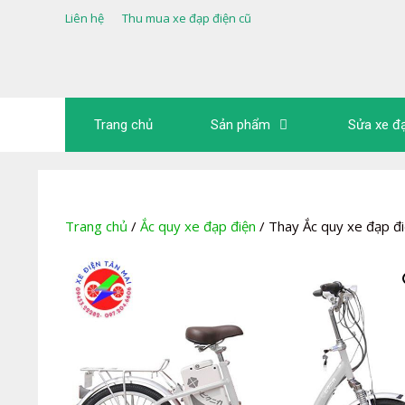
Chuyển
Liên hệ
Thu mua xe đạp điện cũ
đến
nội
dung
Trang chủ
Sản phẩm
Sửa xe đ
Trang chủ
/
Ắc quy xe đạp điện
/ Thay Ắc quy xe đạp 