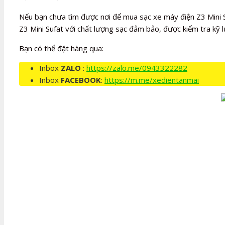
Nếu bạn chưa tìm được nơi để mua sạc xe máy điện Z3 Mini S
Z3 Mini Sufat với chất lượng sạc đảm bảo, được kiểm tra kỹ 
Bạn có thể đặt hàng qua:
Inbox
ZALO
:
https://zalo.me/0943322282
Inbox
FACEBOOK
:
https://m.me/xedientanmai