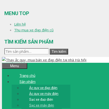
Chuyển
đến
MENU TOP
nội
dung
Liên hệ
Thu mua xe đạp điện cũ
TÌM KIẾM SẢN PHẨM
Tìm
Tìm kiếm
kiếm:
Menu
Trang chủ
Sản phẩm
Ắc quy xe đạp điện
Ắc quy xe máy điện
Sạc xe đạp điện
Sạc xe máy điện