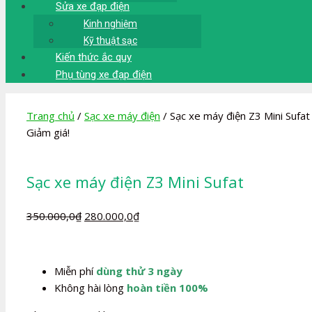
Sửa xe đạp điện
Kinh nghiệm
Kỹ thuật sạc
Kiến thức ắc quy
Phụ tùng xe đạp điện
Trang chủ
/
Sạc xe máy điện
/ Sạc xe máy điện Z3 Mini Sufat
Giảm giá!
Sạc xe máy điện Z3 Mini Sufat
Giá
Giá
350.000,0
₫
280.000,0
₫
gốc
hiện
là:
tại
350.000,0₫.
là:
Miễn phí
dùng thử 3 ngày
280.000,0₫.
Không hài lòng
hoàn tiền 100%