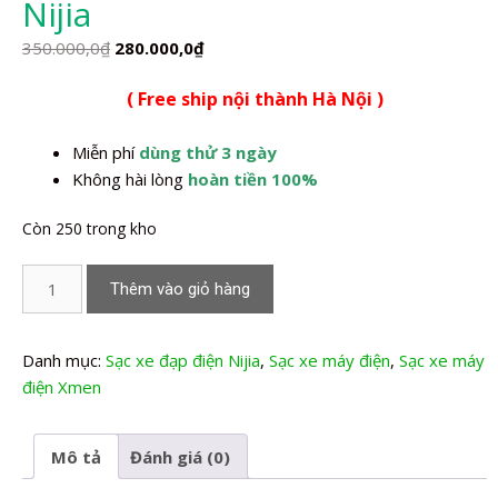
Nijia
Giá
Giá
350.000,0
₫
280.000,0
₫
gốc
hiện
( Free ship nội thành Hà Nội )
là:
tại
350.000,0₫.
là:
Miễn phí
dùng thử 3 ngày
280.000,0₫.
Không hài lòng
hoàn tiền 100%
Còn 250 trong kho
Sạc
Thêm vào giỏ hàng
xe
máy
điện
Danh mục:
Sạc xe đạp điện Nijia
,
Sạc xe máy điện
,
Sạc xe máy
Xmen
điện Xmen
Gt
Nijia
Mô tả
Đánh giá (0)
số
lượng