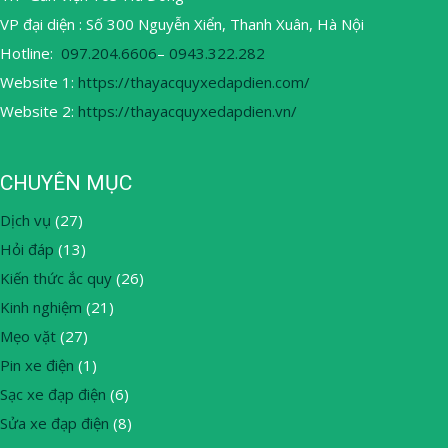
VP đại diện : Số 300 Nguyễn Xiển, Thanh Xuân, Hà Nội
Hotline:
097.204.6606
–
0943.322.282
Website 1:
https://thayacquyxedapdien.com/
Website 2:
https://thayacquyxedapdien.vn/
CHUYÊN MỤC
Dịch vụ
(27)
Hỏi đáp
(13)
Kiến thức ắc quy
(26)
Kinh nghiệm
(21)
Mẹo vặt
(27)
Pin xe điện
(1)
Sạc xe đạp điện
(6)
Sửa xe đạp điện
(8)