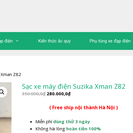
ạp điện
Kiến thức ắc quy
Phụ tùng xe đạp điện
a Xman Z82
Sạc xe máy điện Suzika Xman Z82
Giá
Giá
350.000,0
₫
280.000,0
₫
gốc
hiện
( Free ship nội thành Hà Nội )
là:
tại
350.000,0₫.
là:
Miễn phí
dùng thử 3 ngày
280.000,0₫.
Không hài lòng
hoàn tiền 100%