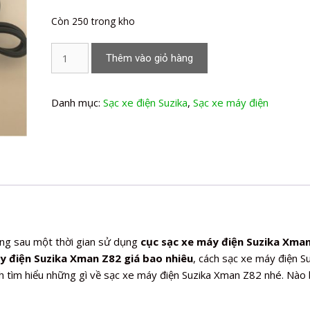
Còn 250 trong kho
Sạc
Thêm vào giỏ hàng
xe
máy
điện
Danh mục:
Sạc xe điện Suzika
,
Sạc xe máy điện
Suzika
Xman
Z82
số
lượng
ng sau một thời gian sử dụng
cục sạc xe máy điện Suzika Xma
y điện Suzika Xman Z82 giá bao nhiêu
, cách sạc xe máy điện S
 tìm hiểu những gì về sạc xe máy điện Suzika Xman Z82 nhé. Nào 