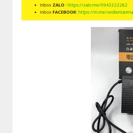
Inbox
ZALO
:
https://zalo.me/0943322282
Inbox
FACEBOOK
:
https://m.me/xedientanma