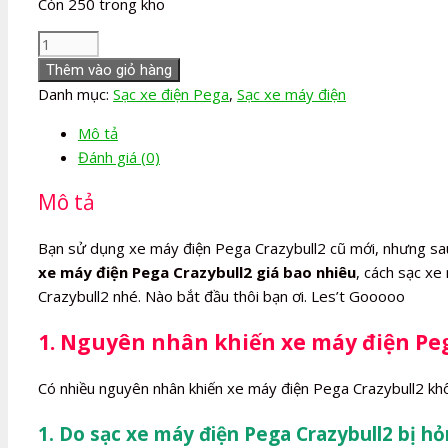
Còn 250 trong kho
Sạc
xe
Thêm vào giỏ hàng
máy
Danh mục:
Sạc xe điện Pega
,
Sạc xe máy điện
điện
Mô tả
Pega
Đánh giá (0)
Crazybull2
số
Mô tả
lượng
Bạn sử dụng xe máy điện Pega Crazybull2 cũ mới, nhưng sa
xe máy điện Pega Crazybull2 giá bao nhiêu
, cách sạc xe
Crazybull2 nhé. Nào bắt đầu thôi bạn ơi. Les’t Gooooo
1. Nguyên nhân khiến xe máy điện Peg
Có nhiều nguyên nhân khiến xe máy điện Pega Crazybull2 khô
1. Do sạc xe máy điện Pega Crazybull2 bị h