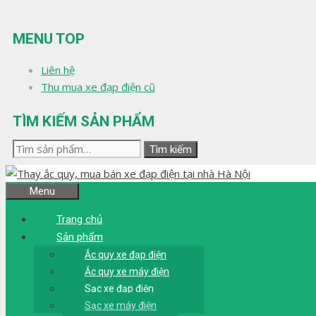
Chuyển
đến
MENU TOP
nội
dung
Liên hệ
Thu mua xe đạp điện cũ
TÌM KIẾM SẢN PHẨM
Tìm
Tìm kiếm
kiếm:
Menu
Trang chủ
Sản phẩm
Ắc quy xe đạp điện
Ắc quy xe máy điện
Sạc xe đạp điện
Sạc xe máy điện