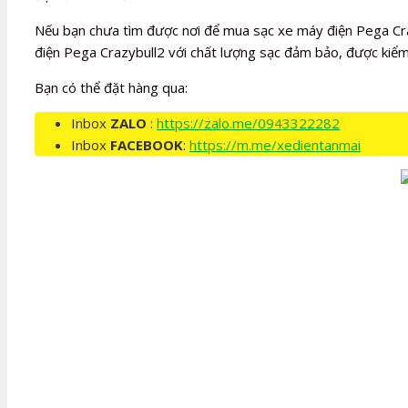
Nếu bạn chưa tìm được nơi để mua sạc xe máy điện Pega Cra
điện Pega Crazybull2 với chất lượng sạc đảm bảo, được kiểm
Bạn có thể đặt hàng qua:
Inbox
ZALO
:
https://zalo.me/0943322282
Inbox
FACEBOOK
:
https://m.me/xedientanmai