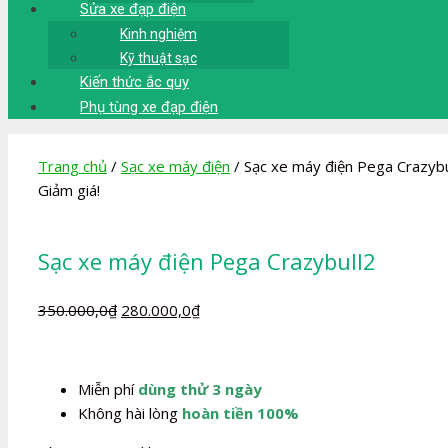
Sửa xe đạp điện
Kinh nghiệm
Kỹ thuật sạc
Kiến thức ắc quy
Phụ tùng xe đạp điện
Trang chủ
/
Sạc xe máy điện
/ Sạc xe máy điện Pega Crazybu
Giảm giá!
Sạc xe máy điện Pega Crazybull2
Giá
Giá
350.000,0
₫
280.000,0
₫
gốc
hiện
là:
tại
350.000,0₫.
là:
Miễn phí
dùng thử 3 ngày
280.000,0₫.
Không hài lòng
hoàn tiền 100%