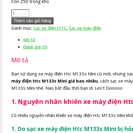
Còn 250 trong kho
Sạc
xe
Thêm vào giỏ hàng
máy
Danh mục:
Sạc xe điện HTC
,
Sạc xe máy điện
điện
Mô tả
Htc
Đánh giá (0)
M133s
Mini
Mô tả
số
lượng
Bạn sử dụng xe máy điện Htc M133s Mini cũ mới, nhưng sa
máy điện Htc M133s Mini giá bao nhiêu
, cách sạc xe má
M133s Mini nhé. Nào bắt đầu thôi bạn ơi. Les’t Gooooo
1. Nguyên nhân khiến xe máy điện Htc
Có nhiều nguyên nhân khiến xe máy điện Htc M133s Mini khô
1. Do sạc xe máy điện Htc M133s Mini bị hỏ