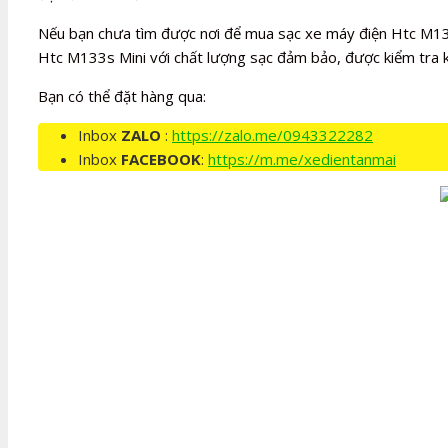
Nếu bạn chưa tìm được nơi để mua sạc xe máy điện Htc M133
Htc M133s Mini với chất lượng sạc đảm bảo, được kiểm tra k
Bạn có thể đặt hàng qua:
Inbox
ZALO
:
https://zalo.me/0943322282
Inbox
FACEBOOK
:
https://m.me/xedientanmai