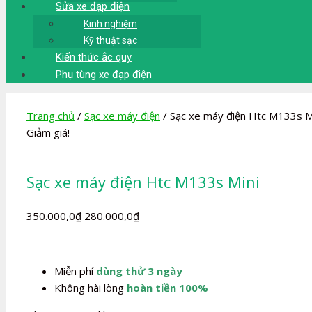
Sửa xe đạp điện
Kinh nghiệm
Kỹ thuật sạc
Kiến thức ắc quy
Phụ tùng xe đạp điện
Trang chủ
/
Sạc xe máy điện
/ Sạc xe máy điện Htc M133s M
Giảm giá!
Sạc xe máy điện Htc M133s Mini
Giá
Giá
350.000,0
₫
280.000,0
₫
gốc
hiện
là:
tại
350.000,0₫.
là:
Miễn phí
dùng thử 3 ngày
280.000,0₫.
Không hài lòng
hoàn tiền 100%