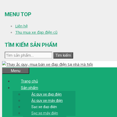
Chuyển
đến
MENU TOP
nội
dung
Liên hệ
Thu mua xe đạp điện cũ
TÌM KIẾM SẢN PHẨM
Tìm
Tìm kiếm
kiếm:
Menu
Trang chủ
Sản phẩm
Ắc quy xe đạp điện
Ắc quy xe máy điện
Sạc xe đạp điện
Sạc xe máy điện