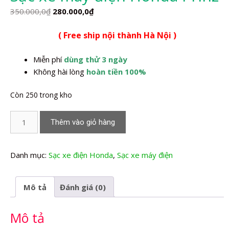
Giá
Giá
350.000,0
₫
280.000,0
₫
gốc
hiện
( Free ship nội thành Hà Nội )
là:
tại
350.000,0₫.
là:
Miễn phí
dùng thử 3 ngày
280.000,0₫.
Không hài lòng
hoàn tiền 100%
Còn 250 trong kho
Sạc
Thêm vào giỏ hàng
xe
máy
điện
Danh mục:
Sạc xe điện Honda
,
Sạc xe máy điện
Honda
Prinz
Mô tả
Đánh giá (0)
số
lượng
Mô tả