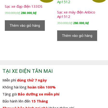
Sạc xe đạp điện 133DS
Sạc xe máy điện Anbico
Giá
Giá
350.000,0
₫
280.000,0
₫
Ap1512
gốc
hiện
là:
tại
Giá
Giá
350.000,0
₫
280.000,0
₫
Thêm vào giỏ hàng
350.000,0₫.
là:
gốc
hiện
280.000,0₫.
là:
tại
Thêm vào giỏ hàng
350.000,0₫.
là:
280.000,0₫.
TẠI XE ĐIỆN TÂN MAI
Miễn phí
dùng thử 7 ngày
Không hài lòng
hoàn tiền 100%
Tặng gói
Bảo dưỡng xe miễn phí
Bảo hành lên đến
15 Tháng