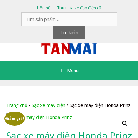
Chuyển
Liên hệ
Thu mua xe đạp điện cũ
đến
Tìm
nội
kiếm:
dung
Tìm kiếm
Menu
Trang chủ
/
Sạc xe máy điện
/ Sạc xe máy điện Honda Prinz
Giảm giá!
Sạc xe máy điện Honda Prinz