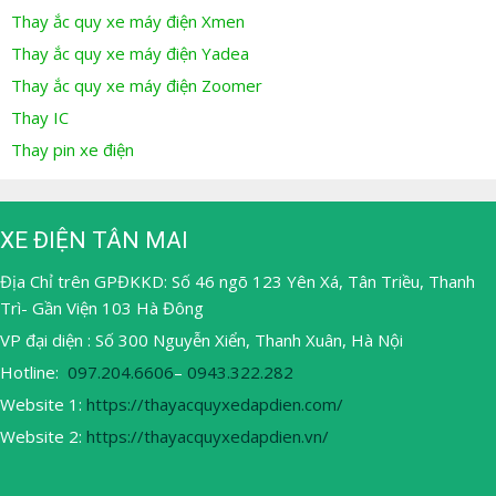
Thay ắc quy xe máy điện Xmen
Thay ắc quy xe máy điện Yadea
Thay ắc quy xe máy điện Zoomer
Thay IC
Thay pin xe điện
XE ĐIỆN TÂN MAI
Địa Chỉ trên GPĐKKD: Số 46 ngõ 123 Yên Xá, Tân Triều, Thanh
Trì- Gần Viện 103 Hà Đông
VP đại diện : Số 300 Nguyễn Xiển, Thanh Xuân, Hà Nội
Hotline:
097.204.6606
–
0943.322.282
Website 1:
https://thayacquyxedapdien.com/
Website 2:
https://thayacquyxedapdien.vn/