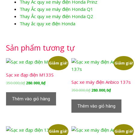
Thay Ắc quy xe máy điện Honda Prinz
Thay Ắc quy xe máy điện Honda Q1
Thay Ắc quy xe máy điện Honda Q2
Thay ắc quy xe điện Honda
Sản phẩm tương tự
Giảm giá!
Giảm giá!
Sạc xe đạp điện M133S
Sạc xe máy điện Anbico 137s
Giá
Giá
350.000,0
₫
280.000,0
₫
gốc
hiện
Giá
Giá
350.000,0
₫
280.000,0
₫
là:
tại
gốc
hiện
Thêm vào giỏ hàng
350.000,0₫.
là:
là:
tại
Thêm vào giỏ hàng
280.000,0₫.
350.000,0₫.
là:
280.000,0₫.
Giảm giá!
Giảm giá!