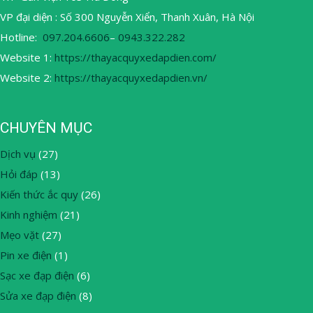
VP đại diện : Số 300 Nguyễn Xiển, Thanh Xuân, Hà Nội
Hotline:
097.204.6606
–
0943.322.282
Website 1:
https://thayacquyxedapdien.com/
Website 2:
https://thayacquyxedapdien.vn/
CHUYÊN MỤC
Dịch vụ
(27)
Hỏi đáp
(13)
Kiến thức ắc quy
(26)
Kinh nghiệm
(21)
Mẹo vặt
(27)
Pin xe điện
(1)
Sạc xe đạp điện
(6)
Sửa xe đạp điện
(8)