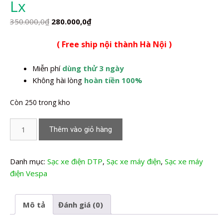
Lx
Giá
Giá
350.000,0
₫
280.000,0
₫
gốc
hiện
( Free ship nội thành Hà Nội )
là:
tại
350.000,0₫.
là:
Miễn phí
dùng thử 3 ngày
280.000,0₫.
Không hài lòng
hoàn tiền 100%
Còn 250 trong kho
Sạc
Thêm vào giỏ hàng
xe
máy
điện
Danh mục:
Sạc xe điện DTP
,
Sạc xe máy điện
,
Sạc xe máy
Dtp
điện Vespa
Vespa
Lx
Mô tả
Đánh giá (0)
số
lượng