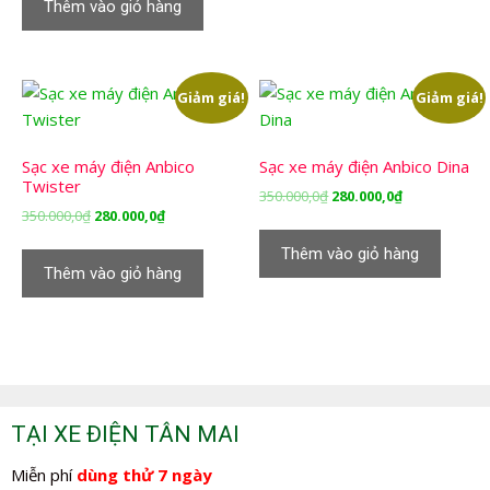
Thêm vào giỏ hàng
350.000,0₫.
là:
280.000,0₫.
Giảm giá!
Giảm giá!
Sạc xe máy điện Anbico
Sạc xe máy điện Anbico Dina
Twister
Giá
Giá
350.000,0
₫
280.000,0
₫
Giá
Giá
350.000,0
₫
280.000,0
₫
gốc
hiện
gốc
hiện
là:
tại
Thêm vào giỏ hàng
là:
tại
350.000,0₫.
là:
Thêm vào giỏ hàng
350.000,0₫.
là:
280.000,0₫.
280.000,0₫.
TẠI XE ĐIỆN TÂN MAI
Miễn phí
dùng thử 7 ngày