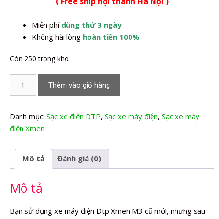
( Free ship nội thành Hà Nội )
là:
tại
350.000,0₫.
là:
Miễn phí
dùng thử 3 ngày
280.000,0₫.
Không hài lòng
hoàn tiền 100%
Còn 250 trong kho
Sạc
Thêm vào giỏ hàng
xe
máy
điện
Danh mục:
Sạc xe điện DTP
,
Sạc xe máy điện
,
Sạc xe máy
Dtp
điện Xmen
Xmen
M3
Mô tả
Đánh giá (0)
số
lượng
Mô tả
Bạn sử dụng xe máy điện Dtp Xmen M3 cũ mới, nhưng sau