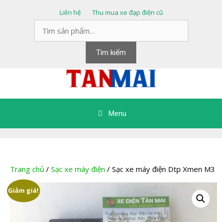
Chuyển
Liên hệ
Thu mua xe đạp điện cũ
đến
Tìm
nội
kiếm:
dung
Tìm kiếm
Menu
Trang chủ
/
Sạc xe máy điện
/ Sạc xe máy điện Dtp Xmen M3
Giảm giá!