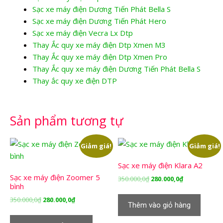
Sạc xe máy điện Dương Tiến Phát Bella S
Sạc xe máy điện Dương Tiến Phát Hero
Sạc xe máy điện Vecra Lx Dtp
Thay Ắc quy xe máy điện Dtp Xmen M3
Thay Ắc quy xe máy điện Dtp Xmen Pro
Thay Ắc quy xe máy điện Dương Tiến Phát Bella S
Thay ắc quy xe điện DTP
Sản phẩm tương tự
Giảm giá!
Giảm giá!
Sạc xe máy điện Klara A2
Sạc xe máy điện Zoomer 5
Giá
Giá
350.000,0
₫
280.000,0
₫
bình
gốc
hiện
là:
tại
Giá
Giá
350.000,0
₫
280.000,0
₫
Thêm vào giỏ hàng
350.000,0₫.
là:
gốc
hiện
280.000,0₫.
là:
tại