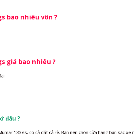
gs bao nhiêu vôn ?
s giá bao nhiêu ?
Mai
ở đâu ?
e Mumar 133gs, có cả đắt cả rẻ. Bạn nên chọn cửa hàng bán sạc xe 