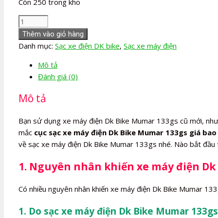
Còn 250 trong kho
Sạc
xe
Thêm vào giỏ hàng
máy
Danh mục:
Sạc xe điện DK bike
,
Sạc xe máy điện
điện
Mô tả
Dk
Đánh giá (0)
Bike
Mumar
Mô tả
133gs
số
Bạn sử dụng xe máy điện Dk Bike Mumar 133gs cũ mới, như
lượng
mắc
cục sạc xe máy điện Dk Bike Mumar 133gs giá bao
về sạc xe máy điện Dk Bike Mumar 133gs nhé. Nào bắt đầu t
1. Nguyên nhân khiến xe máy điện Dk
Có nhiều nguyên nhân khiến xe máy điện Dk Bike Mumar 133g
1. Do sạc xe máy điện Dk Bike Mumar 133gs