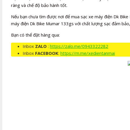
ràng và chế độ bảo hành tốt.
Nếu bạn chưa tìm được nơi để mua sạc xe máy điện Dk Bike 
máy điện Dk Bike Mumar 133gs với chất lượng sạc đảm bảo, 
Bạn có thể đặt hàng qua:
Inbox
ZALO
:
https://zalo.me/0943322282
Inbox
FACEBOOK
:
https://m.me/xedientanmai