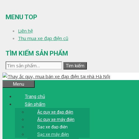
Chuyển
đến
MENU TOP
nội
dung
Liên hệ
Thu mua xe đạp điện cũ
TÌM KIẾM SẢN PHẨM
Tìm
Tìm kiếm
kiếm:
Menu
Trang chủ
Sản phẩm
Ắc quy xe đạp điện
Ắc quy xe máy điện
Sạc xe đạp điện
Sạc xe máy điện