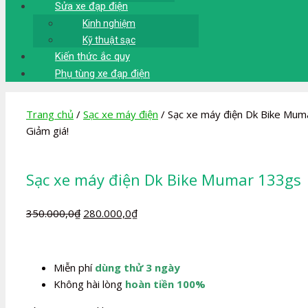
Sửa xe đạp điện
Kinh nghiệm
Kỹ thuật sạc
Kiến thức ắc quy
Phụ tùng xe đạp điện
Trang chủ
/
Sạc xe máy điện
/ Sạc xe máy điện Dk Bike Mum
Giảm giá!
Sạc xe máy điện Dk Bike Mumar 133gs
Giá
Giá
350.000,0
₫
280.000,0
₫
gốc
hiện
là:
tại
350.000,0₫.
là:
Miễn phí
dùng thử 3 ngày
280.000,0₫.
Không hài lòng
hoàn tiền 100%