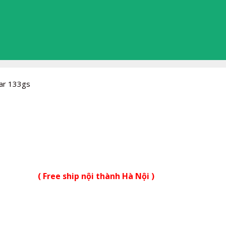
ar 133gs
( Free ship nội thành Hà Nội )