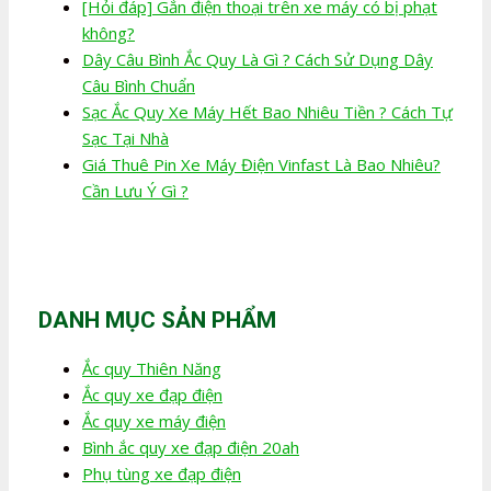
[Hỏi đáp] Gắn điện thoại trên xe máy có bị phạt
không?
Dây Câu Bình Ắc Quy Là Gì ? Cách Sử Dụng Dây
Câu Bình Chuẩn
Sạc Ắc Quy Xe Máy Hết Bao Nhiêu Tiền ? Cách Tự
Sạc Tại Nhà
Giá Thuê Pin Xe Máy Điện Vinfast Là Bao Nhiêu?
Cần Lưu Ý Gì ?
DANH MỤC SẢN PHẨM
Ắc quy Thiên Năng
Ắc quy xe đạp điện
Ắc quy xe máy điện
Bình ắc quy xe đạp điện 20ah
Phụ tùng xe đạp điện