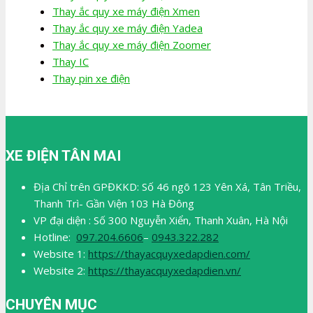
Thay ắc quy xe máy điện Xmen
Thay ắc quy xe máy điện Yadea
Thay ắc quy xe máy điện Zoomer
Thay IC
Thay pin xe điện
XE ĐIỆN TÂN MAI
Địa Chỉ trên GPĐKKD: Số 46 ngõ 123 Yên Xá, Tân Triều,
Thanh Trì- Gần Viện 103 Hà Đông
VP đại diện : Số 300 Nguyễn Xiển, Thanh Xuân, Hà Nội
Hotline:
097.204.6606
–
0943.322.282
Website 1:
https://thayacquyxedapdien.com/
Website 2:
https://thayacquyxedapdien.vn/
CHUYÊN MỤC