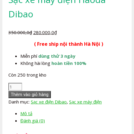
Dibao
Giá
Giá
350.000,0
₫
280.000,0
₫
gốc
hiện
( Free ship nội thành Hà Nội )
là:
tại
350.000,0₫.
là:
Miễn phí
dùng thử 3 ngày
280.000,0₫.
Không hài lòng
hoàn tiền 100%
Còn 250 trong kho
Sạc
xe
Thêm vào giỏ hàng
máy
Danh mục:
Sạc xe điện Dibao
,
Sạc xe máy điện
điện
Mô tả
Haoda
Đánh giá (0)
Dibao
số