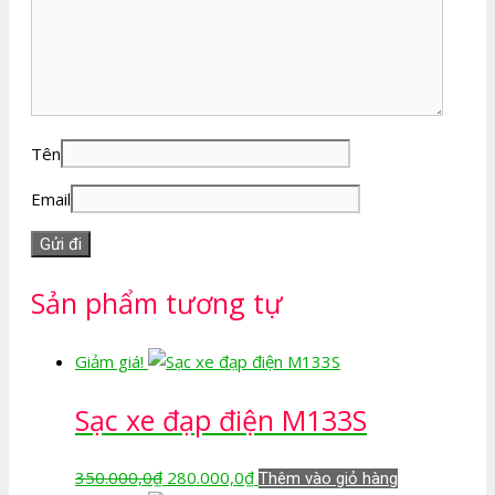
Tên
Email
Sản phẩm tương tự
Giảm giá!
Sạc xe đạp điện M133S
Giá
Giá
350.000,0
₫
280.000,0
₫
Thêm vào giỏ hàng