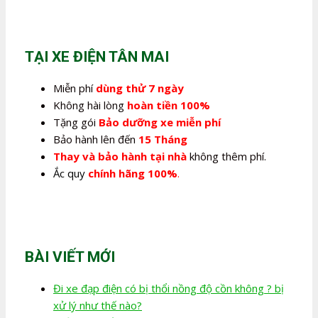
là:
tại
350.000,0₫.
là:
280.000,0₫.
TẠI XE ĐIỆN TÂN MAI
Miễn phí
dùng thử 7 ngày
Không hài lòng
hoàn tiền 100%
Tặng gói
Bảo dưỡng xe miễn phí
Bảo hành lên đến
15 Tháng
Thay và bảo hành tại nhà
không thêm phí.
Ắc quy
chính hãng 100%
.
BÀI VIẾT MỚI
Đi xe đạp điện có bị thổi nồng độ cồn không ? bị
xử lý như thế nào?