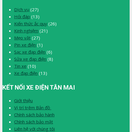
Dịch vụ
(27)
Hỏi đáp
(13)
Kiến thức ắc quy
(26)
Kinh nghiệm
(21)
Mẹo vặt
(27)
Pin xe điện
(1)
Sạc xe đạp điện
(6)
Sửa xe đạp điện
(8)
Tin xe
(10)
Xe đạp điện
(13)
KẾT NỐI XE ĐIỆN TÂN MAI
Giới thiệu
Vị trí trêm Bản đồ
Chính sách bảo hành
Chính sách bảo mật
Liên hệ với chúng tôi