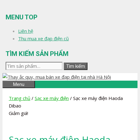
Chuyển
đến
MENU TOP
nội
dung
Liên hệ
Thu mua xe đạp điện cũ
TÌM KIẾM SẢN PHẨM
Tìm
Tìm kiếm
kiếm:
Menu
Trang chủ
/
Sạc xe máy điện
/ Sạc xe máy điện Haoda
Dibao
Giảm giá!
Sạc xe máy điện Haoda