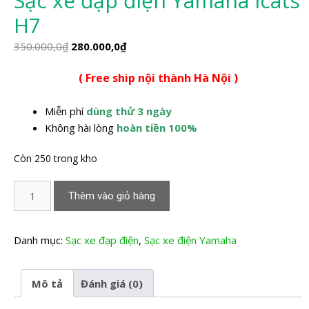
Sạc xe đạp điện Yamaha Icats
H7
Giá
Giá
350.000,0
₫
280.000,0
₫
gốc
hiện
( Free ship nội thành Hà Nội )
là:
tại
350.000,0₫.
là:
Miễn phí
dùng thử 3 ngày
280.000,0₫.
Không hài lòng
hoàn tiền 100%
Còn 250 trong kho
Sạc
Thêm vào giỏ hàng
xe
đạp
điện
Danh mục:
Sạc xe đạp điện
,
Sạc xe điện Yamaha
Yamaha
Icats
Mô tả
Đánh giá (0)
H7
số