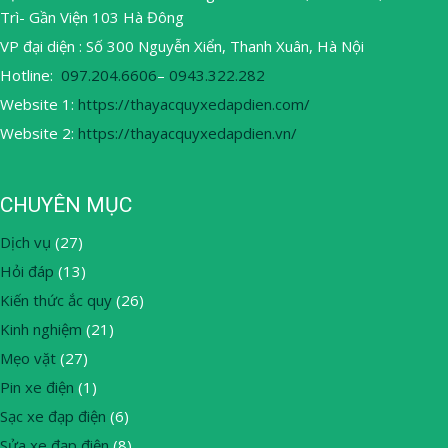
Trì- Gần Viện 103 Hà Đông
VP đại diện : Số 300 Nguyễn Xiển, Thanh Xuân, Hà Nội
Hotline:
097.204.6606
–
0943.322.282
Website 1:
https://thayacquyxedapdien.com/
Website 2:
https://thayacquyxedapdien.vn/
CHUYÊN MỤC
Dịch vụ
(27)
Hỏi đáp
(13)
Kiến thức ắc quy
(26)
Kinh nghiệm
(21)
Mẹo vặt
(27)
Pin xe điện
(1)
Sạc xe đạp điện
(6)
Sửa xe đạp điện
(8)