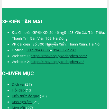
XE ĐIỆN TÂN MAI
Địa Chỉ trên GPĐKKD: Số 46 ngõ 123 Yên Xá, Tân Triều,
Thanh Trì- Gần Viện 103 Hà Đông
VP đại diện : Số 300 Nguyễn Xiển, Thanh Xuân, Hà Nội
Hotline:
097.204.6606
–
0943.322.282
Website 1:
https://thayacquyxedapdien.com/
Website 2:
https://thayacquyxedapdien.vn/
CHUYÊN MỤC
Dịch vụ
(27)
Hỏi đáp
(13)
Kiến thức ắc quy
(26)
Kinh nghiệm
(21)
Mẹo vặt
(27)