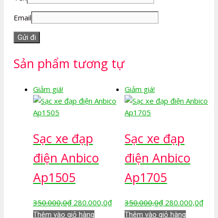
Email
Sản phẩm tương tự
Giảm giá!
Giảm giá!
Sạc xe đạp
Sạc xe đạp
điện Anbico
điện Anbico
Ap1505
Ap1705
Giá
Giá
Giá
Giá
350.000,0
₫
280.000,0
₫
350.000,0
₫
280.000,0
₫
gốc
hiện
gốc
hiện
Thêm vào giỏ hàng
Thêm vào giỏ hàng