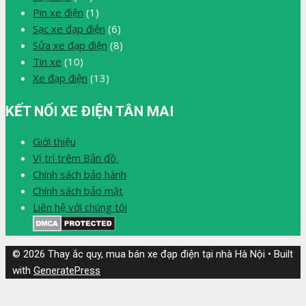
Pin xe điện
(1)
Sạc xe đạp điện
(6)
Sửa xe đạp điện
(8)
Tin xe
(10)
Xe đạp điện
(13)
KẾT NỐI XE ĐIỆN TÂN MAI
Giới thiệu
Vị trí trêm Bản đồ
Chính sách bảo hành
Chính sách bảo mật
Liên hệ với chúng tôi
© 2026 Thay ắc quy, mua bán xe đạp điện tại nhà Hà Nội
• Built
with
GeneratePress