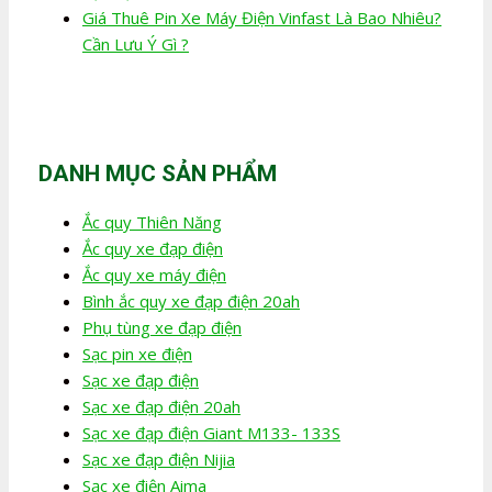
Giá Thuê Pin Xe Máy Điện Vinfast Là Bao Nhiêu?
Cần Lưu Ý Gì ?
DANH MỤC SẢN PHẨM
Ắc quy Thiên Năng
Ắc quy xe đạp điện
Ắc quy xe máy điện
Bình ắc quy xe đạp điện 20ah
Phụ tùng xe đạp điện
Sạc pin xe điện
Sạc xe đạp điện
Sạc xe đạp điện 20ah
Sạc xe đạp điện Giant M133- 133S
Sạc xe đạp điện Nijia
Sạc xe điện Aima