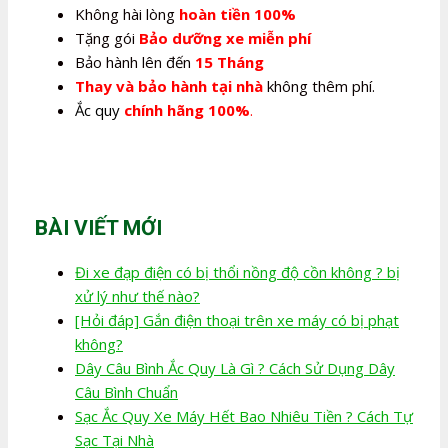
Không hài lòng
hoàn tiền 100%
Tặng gói
Bảo dưỡng xe miễn phí
Bảo hành lên đến
15 Tháng
Thay và bảo hành tại nhà
không thêm phí.
Ắc quy
chính hãng 100%
.
BÀI VIẾT MỚI
Đi xe đạp điện có bị thổi nồng độ cồn không ? bị
xử lý như thế nào?
[Hỏi đáp] Gắn điện thoại trên xe máy có bị phạt
không?
Dây Câu Bình Ắc Quy Là Gì ? Cách Sử Dụng Dây
Câu Bình Chuẩn
Sạc Ắc Quy Xe Máy Hết Bao Nhiêu Tiền ? Cách Tự
Sạc Tại Nhà