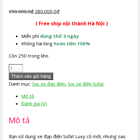
Giá
Giá
350.000,0
₫
280.000,0
₫
gốc
hiện
( Free ship nội thành Hà Nội )
là:
tại
350.000,0₫.
là:
Miễn phí
dùng thử 3 ngày
280.000,0₫.
Không hài lòng
hoàn tiền 100%
Còn 250 trong kho
Sạc
xe
Thêm vào giỏ hàng
đạp
Danh mục:
Sạc xe đạp điện
,
Sạc xe điện Sufat
điện
Mô tả
Sufat
Đánh giá (0)
Luxy
số
Mô tả
lượng
Bạn sử dụng xe đạp điện Sufat Luxy cũ mới, nhưng sau