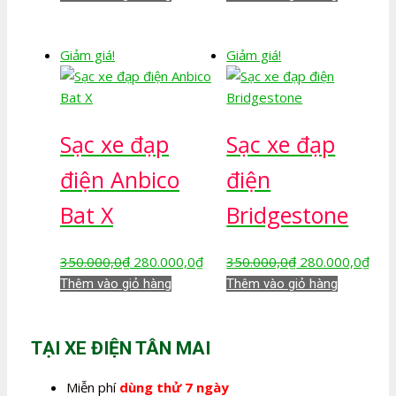
là:
tại
là:
tại
350.000,0₫.
là:
350.000,0₫.
là:
Giảm giá!
Giảm giá!
280.000,0₫.
280.
Sạc xe đạp
Sạc xe đạp
điện Anbico
điện
Bat X
Bridgestone
Giá
Giá
Giá
Giá
350.000,0
₫
280.000,0
₫
350.000,0
₫
280.000,0
₫
gốc
hiện
gốc
hiện
Thêm vào giỏ hàng
Thêm vào giỏ hàng
là:
tại
là:
tại
350.000,0₫.
là:
350.000,0₫.
là:
280.000,0₫.
280.
TẠI XE ĐIỆN TÂN MAI
Miễn phí
dùng thử 7 ngày