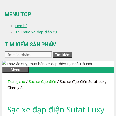
Chuyển
đến
MENU TOP
nội
dung
Liên hệ
Thu mua xe đạp điện cũ
TÌM KIẾM SẢN PHẨM
Tìm
Tìm kiếm
kiếm:
Menu
Trang chủ
/
Sạc xe đạp điện
/ Sạc xe đạp điện Sufat Luxy
Giảm giá!
Sạc xe đạp điện Sufat Luxy