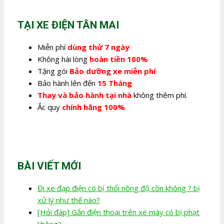
350.000,0₫.
là:
280.000,0₫.
TẠI XE ĐIỆN TÂN MAI
Miễn phí
dùng thử 7 ngày
Không hài lòng
hoàn tiền 100%
Tặng gói
Bảo dưỡng xe miễn phí
Bảo hành lên đến
15 Tháng
Thay và bảo hành tại nhà
không thêm phí.
Ắc quy
chính hãng 100%
.
BÀI VIẾT MỚI
Đi xe đạp điện có bị thổi nồng độ cồn không ? bị
xử lý như thế nào?
[Hỏi đáp] Gắn điện thoại trên xe máy có bị phạt
không?