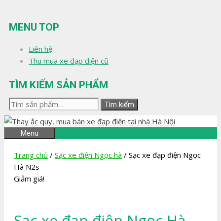
Chuyển
đến
MENU TOP
nội
dung
Liên hệ
Thu mua xe đạp điện cũ
TÌM KIẾM SẢN PHẨM
Tìm
Tìm kiếm
kiếm:
Menu
Trang chủ
/
Sạc xe điện Ngọc hà
/ Sạc xe đạp điện Ngọc
Hà N2s
Giảm giá!
Sạc xe đạp điện Ngọc Hà