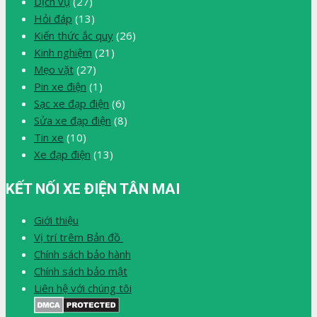
Dịch vụ
(27)
Hỏi đáp
(13)
Kiến thức ắc quy
(26)
Kinh nghiệm
(21)
Mẹo vặt
(27)
Pin xe điện
(1)
Sạc xe đạp điện
(6)
Sửa xe đạp điện
(8)
Tin xe
(10)
Xe đạp điện
(13)
KẾT NỐI XE ĐIỆN TÂN MAI
Giới thiệu
Vị trí trêm Bản đồ
Chính sách bảo hành
Chính sách bảo mật
Liên hệ với chúng tôi