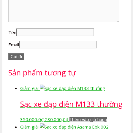
Tên
Email
Sản phẩm tương tự
Giảm giá!
Sạc xe đạp điện M133 thường
Giá
Giá
350.000,0
₫
280.000,0
₫
Thêm vào giỏ hàng
gốc
hiện
Giảm giá!