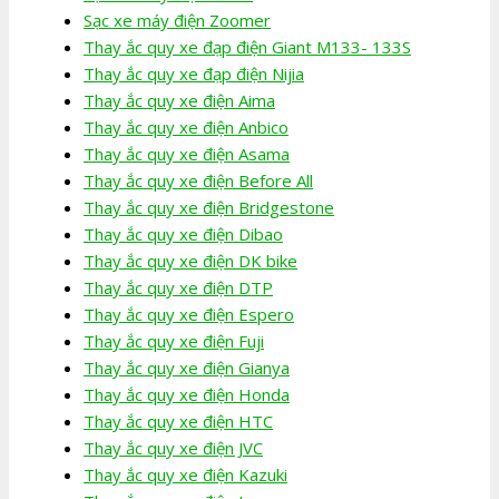
Sạc xe máy điện Zoomer
Thay ắc quy xe đạp điện Giant M133- 133S
Thay ắc quy xe đạp điện Nijia
Thay ắc quy xe điện Aima
Thay ắc quy xe điện Anbico
Thay ắc quy xe điện Asama
Thay ắc quy xe điện Before All
Thay ắc quy xe điện Bridgestone
Thay ắc quy xe điện Dibao
Thay ắc quy xe điện DK bike
Thay ắc quy xe điện DTP
Thay ắc quy xe điện Espero
Thay ắc quy xe điện Fuji
Thay ắc quy xe điện Gianya
Thay ắc quy xe điện Honda
Thay ắc quy xe điện HTC
Thay ắc quy xe điện JVC
Thay ắc quy xe điện Kazuki