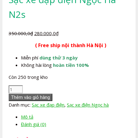
N2s
Giá
Giá
350.000,0
₫
280.000,0
₫
gốc
hiện
( Free ship nội thành Hà Nội )
là:
tại
350.000,0₫.
là:
Miễn phí
dùng thử 3 ngày
280.000,0₫.
Không hài lòng
hoàn tiền 100%
Còn 250 trong kho
Sạc
xe
Thêm vào giỏ hàng
đạp
Danh mục:
Sạc xe đạp điện
,
Sạc xe điện Ngọc hà
điện
Mô tả
Ngọc
Đánh giá (0)
Hà
N2s