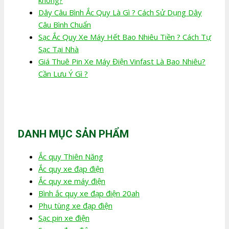
Dây Câu Bình Ắc Quy Là Gì ? Cách Sử Dụng Dây
Câu Bình Chuẩn
Sạc Ắc Quy Xe Máy Hết Bao Nhiêu Tiền ? Cách Tự
Sạc Tại Nhà
Giá Thuê Pin Xe Máy Điện Vinfast Là Bao Nhiêu?
Cần Lưu Ý Gì ?
DANH MỤC SẢN PHẨM
Ắc quy Thiên Năng
Ắc quy xe đạp điện
Ắc quy xe máy điện
Bình ắc quy xe đạp điện 20ah
Phụ tùng xe đạp điện
Sạc pin xe điện