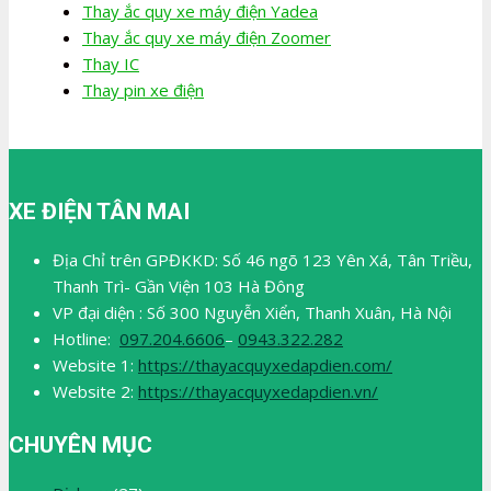
Thay ắc quy xe máy điện Yadea
Thay ắc quy xe máy điện Zoomer
Thay IC
Thay pin xe điện
XE ĐIỆN TÂN MAI
Địa Chỉ trên GPĐKKD: Số 46 ngõ 123 Yên Xá, Tân Triều,
Thanh Trì- Gần Viện 103 Hà Đông
VP đại diện : Số 300 Nguyễn Xiển, Thanh Xuân, Hà Nội
Hotline:
097.204.6606
–
0943.322.282
Website 1:
https://thayacquyxedapdien.com/
Website 2:
https://thayacquyxedapdien.vn/
CHUYÊN MỤC