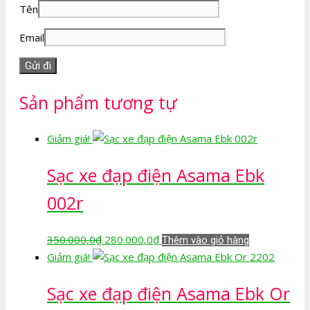
Tên
Email
Sản phẩm tương tự
Giảm giá!
Sạc xe đạp điện Asama Ebk
002r
Giá
Giá
350.000,0
₫
280.000,0
₫
Thêm vào giỏ hàng
gốc
hiện
Giảm giá!
là:
tại
Sạc xe đạp điện Asama Ebk Or
350.000,0₫.
là:
280.000,0₫.