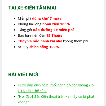
280.000,0₫.
TẠI XE ĐIỆN TÂN MAI
Miễn phí
dùng thử 7 ngày
Không hài lòng
hoàn tiền 100%
Tặng gói
Bảo dưỡng xe miễn phí
Bảo hành lên đến
15 Tháng
Thay và bảo hành tại nhà
không thêm phí.
Ắc quy
chính hãng 100%
.
BÀI VIẾT MỚI
Đi xe đạp điện có bị thổi nồng độ cồn không ? bị
xử lý như thế nào?
[Hỏi đáp] Gắn điện thoại trên xe máy có bị phạt
không?