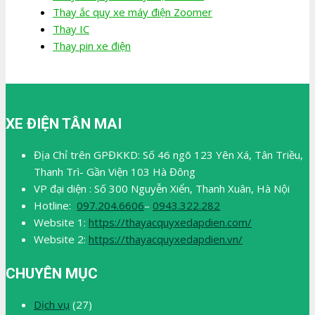
Thay ắc quy xe máy điện Zoomer
Thay IC
Thay pin xe điện
XE ĐIỆN TÂN MAI
Địa Chỉ trên GPĐKKD: Số 46 ngõ 123 Yên Xá, Tân Triều,
Thanh Trì- Gần Viện 103 Hà Đông
VP đại diện : Số 300 Nguyễn Xiển, Thanh Xuân, Hà Nội
Hotline:
097.204.6606
–
0943.322.282
Website 1:
https://thayacquyxedapdien.com/
Website 2:
https://thayacquyxedapdien.vn/
CHUYÊN MỤC
Dịch vụ
(27)