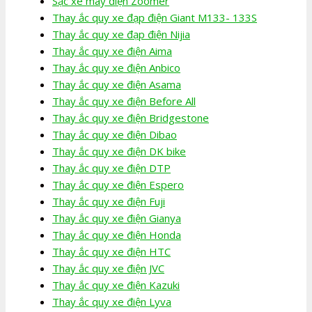
Sạc xe máy điện Zoomer
Thay ắc quy xe đạp điện Giant M133- 133S
Thay ắc quy xe đạp điện Nijia
Thay ắc quy xe điện Aima
Thay ắc quy xe điện Anbico
Thay ắc quy xe điện Asama
Thay ắc quy xe điện Before All
Thay ắc quy xe điện Bridgestone
Thay ắc quy xe điện Dibao
Thay ắc quy xe điện DK bike
Thay ắc quy xe điện DTP
Thay ắc quy xe điện Espero
Thay ắc quy xe điện Fuji
Thay ắc quy xe điện Gianya
Thay ắc quy xe điện Honda
Thay ắc quy xe điện HTC
Thay ắc quy xe điện JVC
Thay ắc quy xe điện Kazuki
Thay ắc quy xe điện Lyva