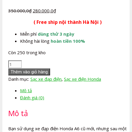
Giá
Giá
350.000,0
₫
280.000,0
₫
gốc
hiện
( Free ship nội thành Hà Nội )
là:
tại
350.000,0₫.
là:
Miễn phí
dùng thử 3 ngày
280.000,0₫.
Không hài lòng
hoàn tiền 100%
Còn 250 trong kho
Sạc
xe
Thêm vào giỏ hàng
đạp
Danh mục:
Sạc xe đạp điện
,
Sạc xe điện Honda
điện
Mô tả
Honda
Đánh giá (0)
A6
số
Mô tả
lượng
Bạn sử dụng xe đạp điện Honda A6 cũ mới, nhưng sau một