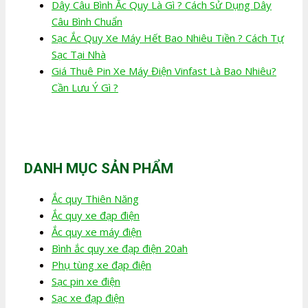
Dây Câu Bình Ắc Quy Là Gì ? Cách Sử Dụng Dây
Câu Bình Chuẩn
Sạc Ắc Quy Xe Máy Hết Bao Nhiêu Tiền ? Cách Tự
Sạc Tại Nhà
Giá Thuê Pin Xe Máy Điện Vinfast Là Bao Nhiêu?
Cần Lưu Ý Gì ?
DANH MỤC SẢN PHẨM
Ắc quy Thiên Năng
Ắc quy xe đạp điện
Ắc quy xe máy điện
Bình ắc quy xe đạp điện 20ah
Phụ tùng xe đạp điện
Sạc pin xe điện
Sạc xe đạp điện