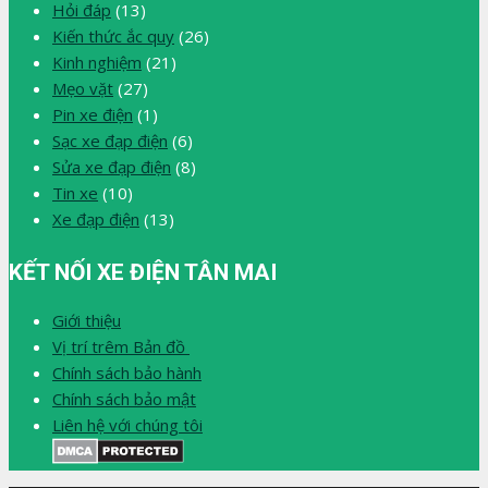
Hỏi đáp
(13)
Kiến thức ắc quy
(26)
Kinh nghiệm
(21)
Mẹo vặt
(27)
Pin xe điện
(1)
Sạc xe đạp điện
(6)
Sửa xe đạp điện
(8)
Tin xe
(10)
Xe đạp điện
(13)
KẾT NỐI XE ĐIỆN TÂN MAI
Giới thiệu
Vị trí trêm Bản đồ
Chính sách bảo hành
Chính sách bảo mật
Liên hệ với chúng tôi