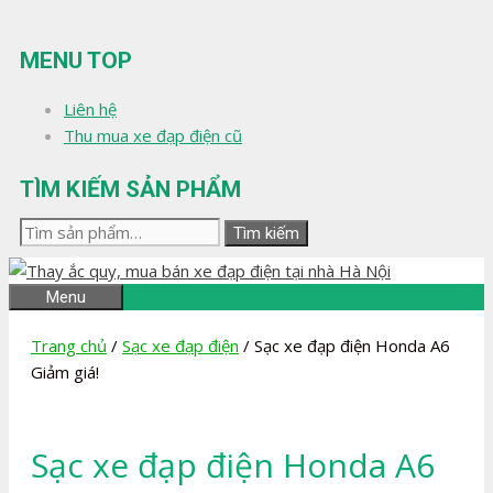
Chuyển
đến
MENU TOP
nội
dung
Liên hệ
Thu mua xe đạp điện cũ
TÌM KIẾM SẢN PHẨM
Tìm
Tìm kiếm
kiếm:
Menu
Trang chủ
/
Sạc xe đạp điện
/ Sạc xe đạp điện Honda A6
Giảm giá!
Sạc xe đạp điện Honda A6