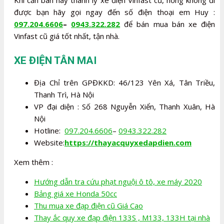
Khi cần bán hay thanh lý xe điện Vinfast cũ, hỏng không đi
được bạn hãy gọi ngay đến số điện thoại em Huy :
097.204.6606
–
0943.322.282
để bán mua bán xe điện
Vinfast cũ giá tốt nhất, tận nhà.
XE ĐIỆN TÂN MAI
Địa Chỉ trên GPĐKKD: 46/123 Yên Xá, Tân Triều,
Thanh Trì, Hà Nội
VP đại diện : Số 268 Nguyễn Xiển, Thanh Xuân, Hà
Nội
Hotline:
097.204.6606
–
0943.322.282
Website:
https://thayacquyxedapdien.com
Xem thêm :
Hướng dẫn tra cứu phạt nguội ô tô, xe máy 2020
Bảng giá xe Honda 50cc
Thu mua xe đạp điện cũ Giá Cao
Thay ắc quy xe đạp điện 133S , M133, 133H tại nhà