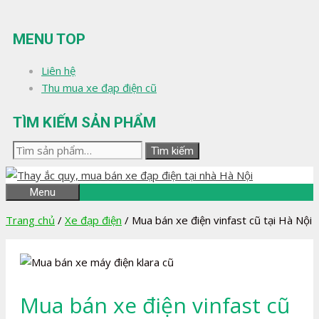
Chuyển
đến
MENU TOP
nội
dung
Liên hệ
Thu mua xe đạp điện cũ
TÌM KIẾM SẢN PHẨM
Tìm
Tìm kiếm
kiếm:
Menu
Trang chủ
/
Xe đạp điện
/
Mua bán xe điện vinfast cũ tại Hà Nội
Mua bán xe điện vinfast cũ