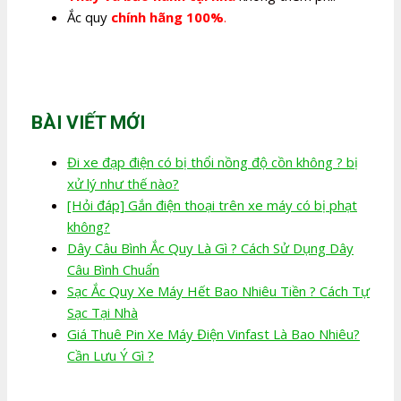
Ắc quy
chính hãng 100%
.
BÀI VIẾT MỚI
Đi xe đạp điện có bị thổi nồng độ cồn không ? bị
xử lý như thế nào?
[Hỏi đáp] Gắn điện thoại trên xe máy có bị phạt
không?
Dây Câu Bình Ắc Quy Là Gì ? Cách Sử Dụng Dây
Câu Bình Chuẩn
Sạc Ắc Quy Xe Máy Hết Bao Nhiêu Tiền ? Cách Tự
Sạc Tại Nhà
Giá Thuê Pin Xe Máy Điện Vinfast Là Bao Nhiêu?
Cần Lưu Ý Gì ?