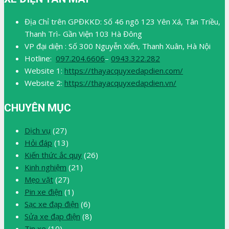
Địa Chỉ trên GPĐKKD: Số 46 ngõ 123 Yên Xá, Tân Triều,
Thanh Trì- Gần Viện 103 Hà Đông
VP đại diện : Số 300 Nguyễn Xiển, Thanh Xuân, Hà Nội
Hotline:
097.204.6606
–
0943.322.282
Website 1:
https://thayacquyxedapdien.com/
Website 2:
https://thayacquyxedapdien.vn/
CHUYÊN MỤC
Dịch vụ
(27)
Hỏi đáp
(13)
Kiến thức ắc quy
(26)
Kinh nghiệm
(21)
Mẹo vặt
(27)
Pin xe điện
(1)
Sạc xe đạp điện
(6)
Sửa xe đạp điện
(8)
Tin xe
(10)