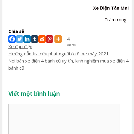
Xe Điện Tân Mai
Trân trọng !
Chia sẻ
4
Shares
Danh
Xe đạp điện
mục
Điều
Hướng dẫn tra cứu phạt nguội ô tô, xe máy 2021
hướng
Nơi bán xe điện 4 bánh cũ uy tín, kinh nghiệm mua xe điện 4
bài
bánh cũ
viết
Viết một bình luận
Bình
luận