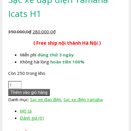
Icats H1
Giá
Giá
350.000,0
₫
280.000,0
₫
gốc
hiện
( Free ship nội thành Hà Nội )
là:
tại
350.000,0₫.
là:
Miễn phí
dùng thử 3 ngày
280.000,0₫.
Không hài lòng
hoàn tiền 100%
Còn 250 trong kho
Sạc
xe
Thêm vào giỏ hàng
đạp
Danh mục:
Sạc xe đạp điện
,
Sạc xe điện Yamaha
điện
Mô tả
Yamaha
Đánh giá (0)
Icats
H1