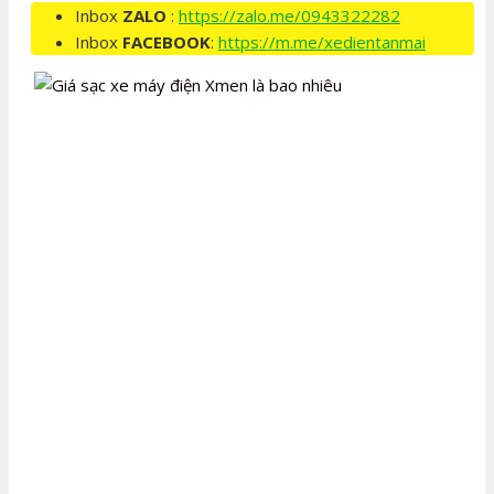
Inbox
ZALO
:
https://zalo.me/0943322282
Inbox
FACEBOOK
:
https://m.me/xedientanmai