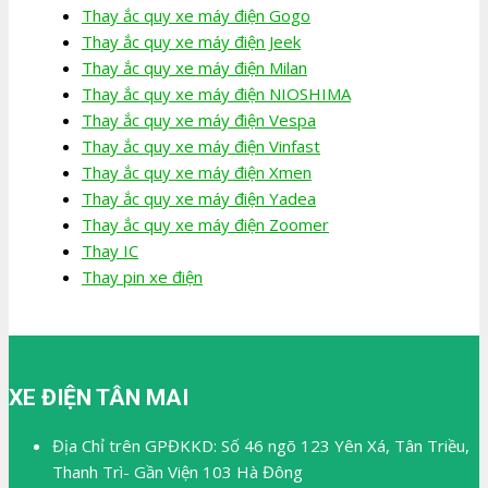
Thay ắc quy xe máy điện Gogo
Thay ắc quy xe máy điện Jeek
Thay ắc quy xe máy điện Milan
Thay ắc quy xe máy điện NIOSHIMA
Thay ắc quy xe máy điện Vespa
Thay ắc quy xe máy điện Vinfast
Thay ắc quy xe máy điện Xmen
Thay ắc quy xe máy điện Yadea
Thay ắc quy xe máy điện Zoomer
Thay IC
Thay pin xe điện
XE ĐIỆN TÂN MAI
Địa Chỉ trên GPĐKKD: Số 46 ngõ 123 Yên Xá, Tân Triều,
Thanh Trì- Gần Viện 103 Hà Đông