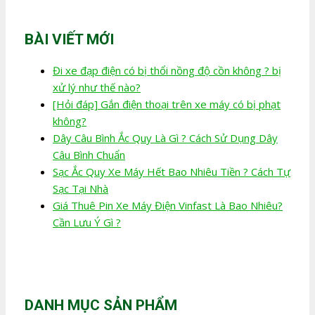
BÀI VIẾT MỚI
Đi xe đạp điện có bị thổi nồng độ cồn không ? bị
xử lý như thế nào?
[Hỏi đáp] Gắn điện thoại trên xe máy có bị phạt
không?
Dây Câu Bình Ắc Quy Là Gì ? Cách Sử Dụng Dây
Câu Bình Chuẩn
Sạc Ắc Quy Xe Máy Hết Bao Nhiêu Tiền ? Cách Tự
Sạc Tại Nhà
Giá Thuê Pin Xe Máy Điện Vinfast Là Bao Nhiêu?
Cần Lưu Ý Gì ?
DANH MỤC SẢN PHẨM