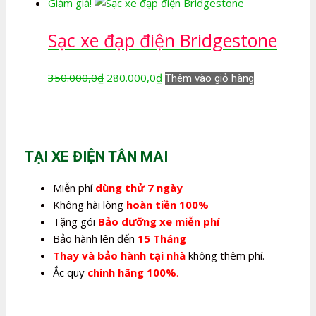
gốc
hiện
Giảm giá!
là:
tại
Sạc xe đạp điện Bridgestone
350.000,0₫.
là:
280.000,0₫.
Giá
Giá
350.000,0
₫
280.000,0
₫
Thêm vào giỏ hàng
gốc
hiện
là:
tại
350.000,0₫.
là:
280.000,0₫.
TẠI XE ĐIỆN TÂN MAI
Miễn phí
dùng thử 7 ngày
Không hài lòng
hoàn tiền 100%
Tặng gói
Bảo dưỡng xe miễn phí
Bảo hành lên đến
15 Tháng
Thay và bảo hành tại nhà
không thêm phí.
Ắc quy
chính hãng 100%
.