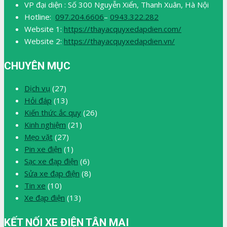
VP đại diện : Số 300 Nguyễn Xiển, Thanh Xuân, Hà Nội
Hotline:
097.204.6606
–
0943.322.282
Website 1:
https://thayacquyxedapdien.com/
Website 2:
https://thayacquyxedapdien.vn/
CHUYÊN MỤC
Dịch vụ
(27)
Hỏi đáp
(13)
Kiến thức ắc quy
(26)
Kinh nghiệm
(21)
Mẹo vặt
(27)
Pin xe điện
(1)
Sạc xe đạp điện
(6)
Sửa xe đạp điện
(8)
Tin xe
(10)
Xe đạp điện
(13)
KẾT NỐI XE ĐIỆN TÂN MAI