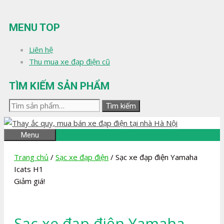
Chuyển
đến
MENU TOP
nội
dung
Liên hệ
Thu mua xe đạp điện cũ
TÌM KIẾM SẢN PHẨM
Tìm
Tìm kiếm
kiếm:
Menu
Trang chủ
/
Sạc xe đạp điện
/ Sạc xe đạp điện Yamaha
Icats H1
Giảm giá!
Sạc xe đạp điện Yamaha