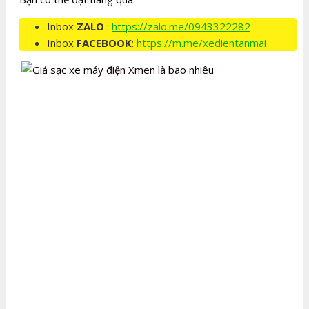
Inbox
ZALO
:
https://zalo.me/0943322282
Inbox
FACEBOOK
:
https://m.me/xedientanmai