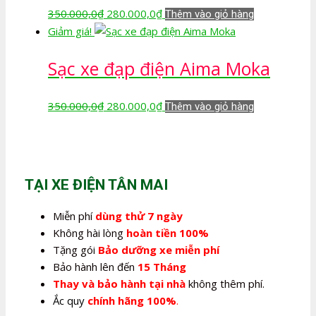
Giá
Giá
350.000,0
₫
280.000,0
₫
Thêm vào giỏ hàng
gốc
hiện
Giảm giá!
là:
tại
Sạc xe đạp điện Aima Moka
350.000,0₫.
là:
280.000,0₫.
Giá
Giá
350.000,0
₫
280.000,0
₫
Thêm vào giỏ hàng
gốc
hiện
là:
tại
350.000,0₫.
là:
280.000,0₫.
TẠI XE ĐIỆN TÂN MAI
Miễn phí
dùng thử 7 ngày
Không hài lòng
hoàn tiền 100%
Tặng gói
Bảo dưỡng xe miễn phí
Bảo hành lên đến
15 Tháng
Thay và bảo hành tại nhà
không thêm phí.
Ắc quy
chính hãng 100%
.