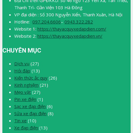
Địa Chỉ trên GPĐKKD: Số 46 ngõ 123 Yên Xá, Tân Triều,
Thanh Trì- Gần Viện 103 Hà Đông
VP đại diện : Số 300 Nguyễn Xiển, Thanh Xuân, Hà Nội
Hotline:
097.204.6606
–
0943.322.282
Website 1:
https://thayacquyxedapdien.com/
Website 2:
https://thayacquyxedapdien.vn/
CHUYÊN MỤC
Dịch vụ
(27)
Hỏi đáp
(13)
Kiến thức ắc quy
(26)
Kinh nghiệm
(21)
Mẹo vặt
(27)
Pin xe điện
(1)
Sạc xe đạp điện
(6)
Sửa xe đạp điện
(8)
Tin xe
(10)
Xe đạp điện
(13)