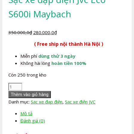
S600i Maybach
Giá
Giá
350.000,0
₫
280.000,0
₫
gốc
hiện
( Free ship nội thành Hà Nội )
là:
tại
350.000,0₫.
là:
Miễn phí
dùng thử 3 ngày
280.000,0₫.
Không hài lòng
hoàn tiền 100%
Còn 250 trong kho
Sạc
xe
Thêm vào giỏ hàng
đạp
Danh mục:
Sạc xe đạp điện
,
Sạc xe điện JVC
điện
Mô tả
Jvc
Đánh giá (0)
Eco
S600i