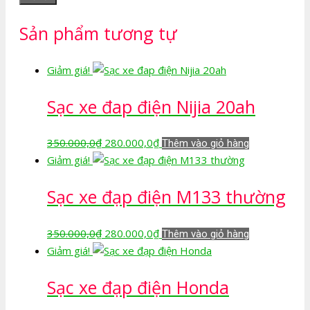
Sản phẩm tương tự
Giảm giá!
Sạc xe đap điện Nijia 20ah
Giá
Giá
350.000,0
₫
280.000,0
₫
Thêm vào giỏ hàng
gốc
hiện
Giảm giá!
là:
tại
Sạc xe đạp điện M133 thường
350.000,0₫.
là:
280.000,0₫.
Giá
Giá
350.000,0
₫
280.000,0
₫
Thêm vào giỏ hàng
gốc
hiện
Giảm giá!
là:
tại
Sạc xe đạp điện Honda
350.000,0₫.
là:
280.000,0₫.