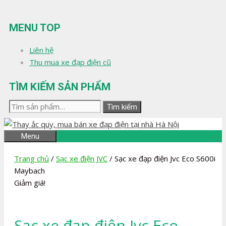
Chuyển
đến
MENU TOP
nội
dung
Liên hệ
Thu mua xe đạp điện cũ
TÌM KIẾM SẢN PHẨM
Tìm
Tìm kiếm
kiếm:
Menu
Trang chủ
/
Sạc xe điện JVC
/ Sạc xe đạp điện Jvc Eco S600i
Maybach
Giảm giá!
Sạc xe đạp điện Jvc Eco