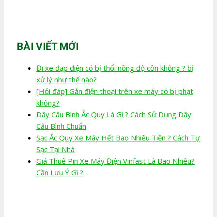
BÀI VIẾT MỚI
Đi xe đạp điện có bị thổi nồng độ cồn không ? bị
xử lý như thế nào?
[Hỏi đáp] Gắn điện thoại trên xe máy có bị phạt
không?
Dây Câu Bình Ắc Quy Là Gì ? Cách Sử Dụng Dây
Câu Bình Chuẩn
Sạc Ắc Quy Xe Máy Hết Bao Nhiêu Tiền ? Cách Tự
Sạc Tại Nhà
Giá Thuê Pin Xe Máy Điện Vinfast Là Bao Nhiêu?
Cần Lưu Ý Gì ?