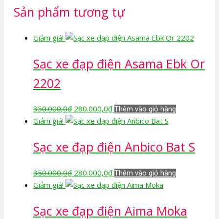
Sản phẩm tương tự
Giảm giá!
Sạc xe đạp điện Asama Ebk Or
2202
Giá
Giá
350.000,0
₫
280.000,0
₫
Thêm vào giỏ hàng
gốc
hiện
Giảm giá!
là:
tại
Sạc xe đạp điện Anbico Bat S
350.000,0₫.
là:
280.000,0₫.
Giá
Giá
350.000,0
₫
280.000,0
₫
Thêm vào giỏ hàng
gốc
hiện
Giảm giá!
là:
tại
Sạc xe đạp điện Aima Moka
350.000,0₫.
là:
280.000,0₫.