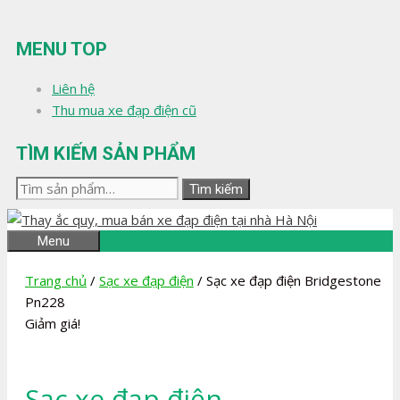
Chuyển
đến
MENU TOP
nội
dung
Liên hệ
Thu mua xe đạp điện cũ
TÌM KIẾM SẢN PHẨM
Tìm
Tìm kiếm
kiếm:
Menu
Trang chủ
/
Sạc xe đạp điện
/ Sạc xe đạp điện Bridgestone
Pn228
Giảm giá!
Sạc xe đạp điện