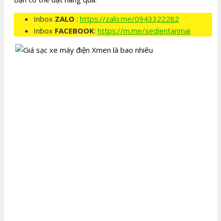
Inbox
ZALO
:
https://zalo.me/0943322282
Inbox
FACEBOOK
:
https://m.me/xedientanmai