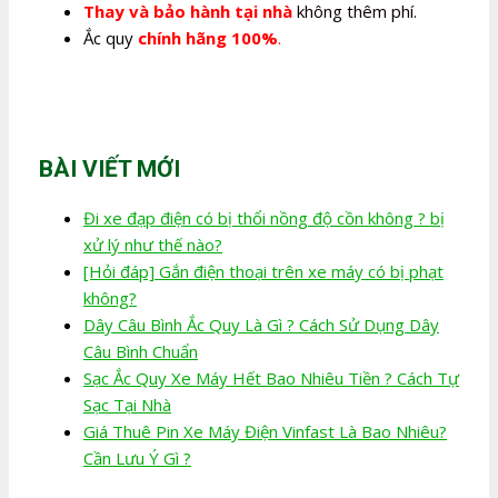
Thay và bảo hành tại nhà
không thêm phí.
Ắc quy
chính hãng 100%
.
BÀI VIẾT MỚI
Đi xe đạp điện có bị thổi nồng độ cồn không ? bị
xử lý như thế nào?
[Hỏi đáp] Gắn điện thoại trên xe máy có bị phạt
không?
Dây Câu Bình Ắc Quy Là Gì ? Cách Sử Dụng Dây
Câu Bình Chuẩn
Sạc Ắc Quy Xe Máy Hết Bao Nhiêu Tiền ? Cách Tự
Sạc Tại Nhà
Giá Thuê Pin Xe Máy Điện Vinfast Là Bao Nhiêu?
Cần Lưu Ý Gì ?