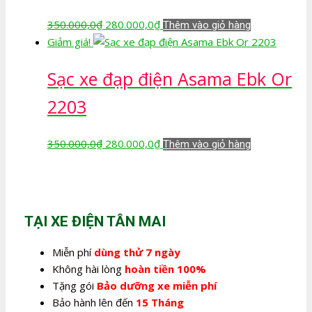
Giá
Giá
350.000,0
₫
280.000,0
₫
Thêm vào giỏ hàng
gốc
hiện
Giảm giá!
là:
tại
Sạc xe đạp điện Asama Ebk Or
350.000,0₫.
là:
280.000,0₫.
2203
Giá
Giá
350.000,0
₫
280.000,0
₫
Thêm vào giỏ hàng
gốc
hiện
là:
tại
350.000,0₫.
là:
280.000,0₫.
TẠI XE ĐIỆN TÂN MAI
Miễn phí
dùng thử 7 ngày
Không hài lòng
hoàn tiền 100%
Tặng gói
Bảo dưỡng xe miễn phí
Bảo hành lên đến
15 Tháng