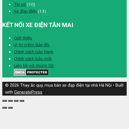
Tin xe
(10)
Xe đạp điện
(13)
KẾT NỐI XE ĐIỆN TÂN MAI
Giới thiệu
Vị trí trêm Bản đồ
Chính sách bảo hành
Chính sách bảo mật
Liên hệ với chúng tôi
© 2026 Thay ắc quy, mua bán xe đạp điện tại nhà Hà Nội
• Built
with
GeneratePress