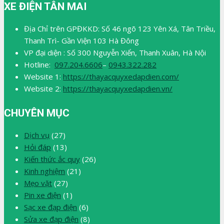
XE ĐIỆN TÂN MAI
Địa Chỉ trên GPĐKKD: Số 46 ngõ 123 Yên Xá, Tân Triều,
Thanh Trì- Gần Viện 103 Hà Đông
VP đại diện : Số 300 Nguyễn Xiển, Thanh Xuân, Hà Nội
Hotline:
097.204.6606
–
0943.322.282
Website 1:
https://thayacquyxedapdien.com/
Website 2:
https://thayacquyxedapdien.vn/
CHUYÊN MỤC
Dịch vụ
(27)
Hỏi đáp
(13)
Kiến thức ắc quy
(26)
Kinh nghiệm
(21)
Mẹo vặt
(27)
Pin xe điện
(1)
Sạc xe đạp điện
(6)
Sửa xe đạp điện
(8)