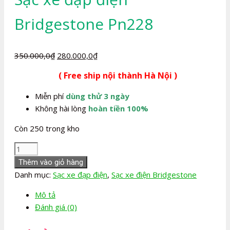
Bridgestone Pn228
Giá
Giá
350.000,0
₫
280.000,0
₫
gốc
hiện
( Free ship nội thành Hà Nội )
là:
tại
350.000,0₫.
là:
Miễn phí
dùng thử 3 ngày
280.000,0₫.
Không hài lòng
hoàn tiền 100%
Còn 250 trong kho
Sạc
xe
Thêm vào giỏ hàng
đạp
Danh mục:
Sạc xe đạp điện
,
Sạc xe điện Bridgestone
điện
Mô tả
Bridgestone
Đánh giá (0)
Pn228
số