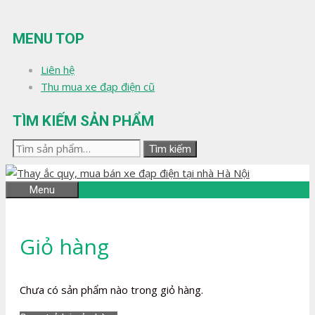
Chuyển
đến
MENU TOP
nội
dung
Liên hệ
Thu mua xe đạp điện cũ
TÌM KIẾM SẢN PHẨM
Tìm
Tìm kiếm
kiếm:
Menu
Giỏ hàng
Chưa có sản phẩm nào trong giỏ hàng.