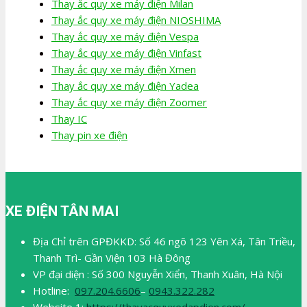
Thay ắc quy xe máy điện Milan
Thay ắc quy xe máy điện NIOSHIMA
Thay ắc quy xe máy điện Vespa
Thay ắc quy xe máy điện Vinfast
Thay ắc quy xe máy điện Xmen
Thay ắc quy xe máy điện Yadea
Thay ắc quy xe máy điện Zoomer
Thay IC
Thay pin xe điện
XE ĐIỆN TÂN MAI
Địa Chỉ trên GPĐKKD: Số 46 ngõ 123 Yên Xá, Tân Triều,
Thanh Trì- Gần Viện 103 Hà Đông
VP đại diện : Số 300 Nguyễn Xiển, Thanh Xuân, Hà Nội
Hotline:
097.204.6606
–
0943.322.282