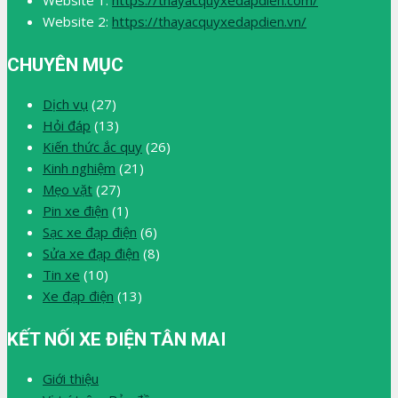
Website 1:
https://thayacquyxedapdien.com/
Website 2:
https://thayacquyxedapdien.vn/
CHUYÊN MỤC
Dịch vụ
(27)
Hỏi đáp
(13)
Kiến thức ắc quy
(26)
Kinh nghiệm
(21)
Mẹo vặt
(27)
Pin xe điện
(1)
Sạc xe đạp điện
(6)
Sửa xe đạp điện
(8)
Tin xe
(10)
Xe đạp điện
(13)
KẾT NỐI XE ĐIỆN TÂN MAI
Giới thiệu