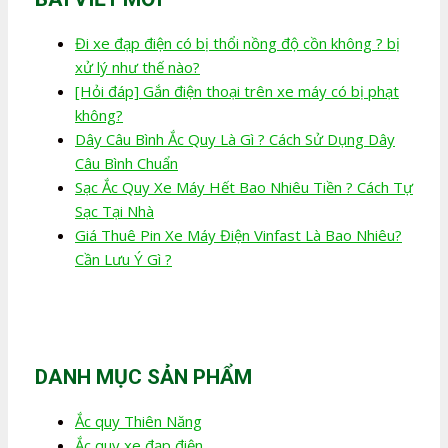
Đi xe đạp điện có bị thổi nồng độ cồn không ? bị
xử lý như thế nào?
[Hỏi đáp] Gắn điện thoại trên xe máy có bị phạt
không?
Dây Câu Bình Ắc Quy Là Gì ? Cách Sử Dụng Dây
Câu Bình Chuẩn
Sạc Ắc Quy Xe Máy Hết Bao Nhiêu Tiền ? Cách Tự
Sạc Tại Nhà
Giá Thuê Pin Xe Máy Điện Vinfast Là Bao Nhiêu?
Cần Lưu Ý Gì ?
DANH MỤC SẢN PHẨM
Ắc quy Thiên Năng
Ắc quy xe đạp điện