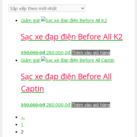
sắp
xếp
theo
Giảm giá!
mới
nhất
Sạc xe đạp điện Before All K2
Giá
Giá
350.000,0
₫
280.000,0
₫
Thêm vào giỏ hàng
gốc
hiện
Giảm giá!
là:
tại
Sạc xe đạp điện Before All
350.000,0₫.
là:
280.000,0₫.
Captin
Giá
Giá
350.000,0
₫
280.000,0
₫
Thêm vào giỏ hàng
gốc
hiện
←
là:
tại
1
350.000,0₫.
là:
2
280.000,0₫.