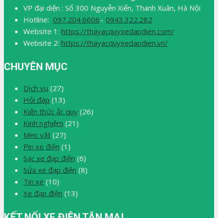
VP đại diện : Số 300 Nguyễn Xiển, Thanh Xuân, Hà Nội
Hotline:
097.204.6606
–
0943.322.282
Website 1:
https://thayacquyxedapdien.com/
Website 2:
https://thayacquyxedapdien.vn/
CHUYÊN MỤC
Dịch vụ
(27)
Hỏi đáp
(13)
Kiến thức ắc quy
(26)
Kinh nghiệm
(21)
Mẹo vặt
(27)
Pin xe điện
(1)
Sạc xe đạp điện
(6)
Sửa xe đạp điện
(8)
Tin xe
(10)
Xe đạp điện
(13)
KẾT NỐI XE ĐIỆN TÂN MAI