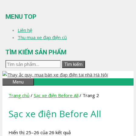
Chuyển
đến
MENU TOP
nội
dung
Liên hệ
Thu mua xe đạp điện cũ
TÌM KIẾM SẢN PHẨM
Tìm
Tìm kiếm
kiếm:
Menu
Trang chủ
/
Sạc xe điện Before All
/ Trang 2
Sạc xe điện Before All
Đã
Hiển thị 25–26 của 26 kết quả